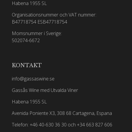
Habena 1955 SL
Organisationsnummer och VAT nummer:
B47718754
ESB47718754
Momsnummer i Sverige:
502074-6672
KONTAKT
info@gassaswine.se
Gassås Wine med Utvalda Viner
Habena 1955 SL
Avenida Poniente X3, 308 68 Cartagena, Espana
Telefon: +46 40-630 36 30 och +34 663 827 606