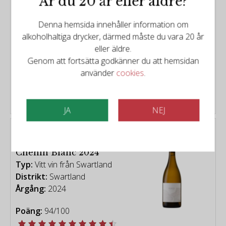
Är du 20 år eller äldre?
Distrikt:
Stellenbosch,
Swartland
Denna hemsida innehåller information om
Årgång:
2016
alkoholhaltiga drycker, därmed måste du vara 20 år
eller äldre.
Poäng:
95/100
Genom att fortsätta godkänner du att hemsidan
använder
cookies
.
399kr
JA
NEJ
Paulus Wine Company
Paulus Wine Co. - Bartàs
Chenin Blanc 2024
Typ:
Vitt vin från Swartland
Distrikt:
Swartland
Årgång:
2024
Poäng:
94/100