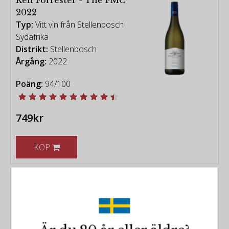
2022
Typ:
Vitt vin från Stellenbosch
Sydafrika
Distrikt:
Stellenbosch
Årgång:
2022
Poäng:
94/100
749kr
KÖP
Rall Wines
Rall - White Swartland
2016
Typ:
Vitt vin från Swartland
Sydafrika