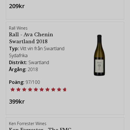
209kr
Rall Wines
Rall - Ava Chenin
Swartland 2018
Typ:
Vitt vin från Swartland
Sydafrika
Distrikt:
Swartland
Årgång:
2018
Poäng:
97/100
399kr
Ken Forrester Wines
Ken Forrester - The FMC