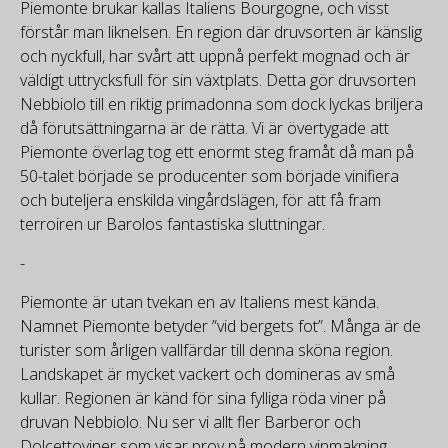
Piemonte brukar kallas Italiens Bourgogne, och visst
förstår man liknelsen. En region där druvsorten är känslig
och nyckfull, har svårt att uppnå perfekt mognad och är
väldigt uttrycksfull för sin växtplats. Detta gör druvsorten
Nebbiolo till en riktig primadonna som dock lyckas briljera
då förutsättningarna är de rätta. Vi är övertygade att
Piemonte överlag tog ett enormt steg framåt då man på
50-talet började se producenter som började vinifiera
och buteljera enskilda vingårdslägen, för att få fram
terroiren ur Barolos fantastiska sluttningar.
-
Piemonte är utan tvekan en av Italiens mest kända.
Namnet Piemonte betyder ”vid bergets fot”. Många är de
turister som årligen vallfärdar till denna sköna region.
Landskapet är mycket vackert och domineras av små
kullar. Regionen är känd för sina fylliga röda viner på
druvan Nebbiolo. Nu ser vi allt fler Barberor och
Dolcettoviner som visar prov på modern vinmakning,