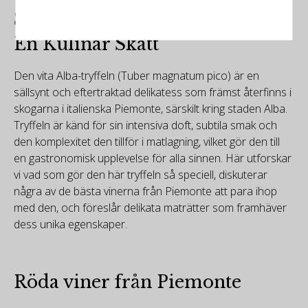
Storheten hos Vit Alba-tryffel:
En Kulinär Skatt
Den vita Alba-tryffeln (Tuber magnatum pico) är en
sällsynt och eftertraktad delikatess som främst återfinns i
skogarna i italienska Piemonte, särskilt kring staden Alba.
Tryffeln är känd för sin intensiva doft, subtila smak och
den komplexitet den tillför i matlagning, vilket gör den till
en gastronomisk upplevelse för alla sinnen. Här utforskar
vi vad som gör den här tryffeln så speciell, diskuterar
några av de bästa vinerna från Piemonte att para ihop
med den, och föreslår delikata maträtter som framhäver
dess unika egenskaper.
Röda viner från Piemonte