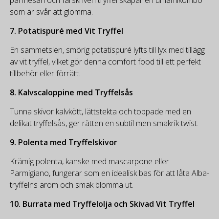
parmesan och färskriven tryffel skapar en umamikombo
som är svår att glömma.
7.
Potatispuré med Vit Tryffel
En sammetslen, smörig potatispuré lyfts till lyx med tillägg
av vit tryffel, vilket gör denna comfort food till ett perfekt
tillbehör eller förrätt.
8.
Kalvscaloppine med Tryffelsås
Tunna skivor kalvkött, lättstekta och toppade med en
delikat tryffelsås, ger rätten en subtil men smakrik twist.
9.
Polenta med Tryffelskivor
Krämig polenta, kanske med mascarpone eller
Parmigiano, fungerar som en idealisk bas för att låta Alba-
tryffelns arom och smak blomma ut.
10.
Burrata med Tryffelolja och Skivad Vit Tryffel