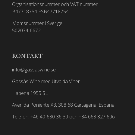
Organisationsnummer och VAT nummer:
B47718754
ESB47718754
Momsnummer i Sverige:
502074-6672
KONTAKT
info@gassaswine.se
Gassås Wine med Utvalda Viner
Habena 1955 SL
Avenida Poniente X3, 308 68 Cartagena, Espana
Telefon: +46 40-630 36 30 och +34 663 827 606