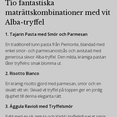
Tio fantastiska
maträttskombinationer med vit
Alba-tryffel
1.
Tajarin Pasta med Smör och Parmesan
En traditionell tunn pasta från Piemonte, blandad med
enkel smör- och parmesanostsås och avslutad med
generösa skivor Alba-tryffel. Den milda, krämiga pastan
låter tryffelns smak blomma ut.
2.
Risotto Bianco
En krämig risotto gjord med parmesan, smör och en
skvätt vitt vin. Skivad vit tryffel på toppen ger en jordig
djuphet till denna eleganta rätt.
3.
Äggula Ravioli med Tryffelsmör
Fylld med en rik äggula och klädd i tryffelinfuserat smör,