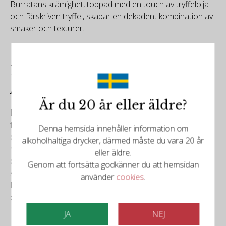
Burratans krämighet, toppad med en touch av tryffelolja
och färskriven tryffel, skapar en dekadent kombination av
smaker och texturer.
Den Eviga Lockelsen hos Vita
Alba-tryfflar
Är du 20 år eller äldre?
Den vita Alba-tryffeln är ett gastronomiskt underverk som
förtrollar både kockar och finsmakare. Dess förföriska
Denna hemsida innehåller information om
doft, begränsade tillgång och stora mångsidighet gör
alkoholhaltiga drycker, därmed måste du vara 20 år
matupplevelsen både förfinad och intensiv. Oavsett om
eller äldre.
den kombineras med enkla äggrätter, lyxiga risottor eller
Genom att fortsätta godkänner du att hemsidan
serveras tillsammans med ett fint Barolo eller
använder
cookies
.
Barbaresco, förhöjer Alba-tryffeln varje måltid till en
oförglömlig upplevelse.
JA
NEJ
-