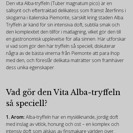
Den vita Alba-tryffeln (Tuber magnatum pico) är en
sällsynt och eftertraktad delikatess som främst återfinns i
skogarna i italienska Piemonte, särskilt kring staden Alba.
Tryffeln är känd för sin intensiva doft, subtila smak och
den komplexitet den tillför i matlagning, vilket gör den till
en gastronomisk upplevelse för alla sinnen. Här utforskar
vi vad som gör den här tryffeln så speciell, diskuterar
några av de bästa vinerna från Piemonte att para ihop
med den, och föreslår delikata maträtter som framhäver
dess unika egenskaper.
Vad gör den Vita Alba-tryffeln
så speciell?
1.
Arom:
Alba-tryffeln har en myskliknande, jordig doft
med inslag av vitlök, honung och ost – en komplex och
intensiv doft som älskas av finsmakare världen över.