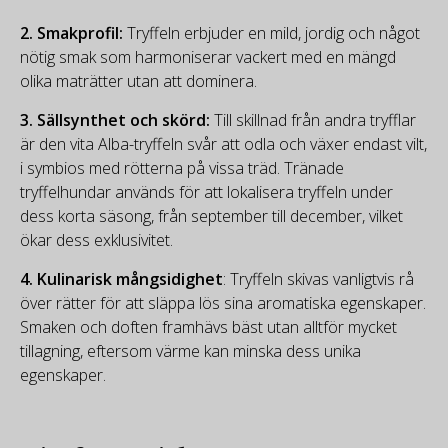
2.
Smakprofil:
Tryffeln erbjuder en mild, jordig och något
nötig smak som harmoniserar vackert med en mängd
olika maträtter utan att dominera.
3.
Sällsynthet och skörd:
Till skillnad från andra tryfflar
är den vita Alba-tryffeln svår att odla och växer endast vilt,
i symbios med rötterna på vissa träd. Tränade
tryffelhundar används för att lokalisera tryffeln under
dess korta säsong, från september till december, vilket
ökar dess exklusivitet.
4.
Kulinarisk mångsidighet
: Tryffeln skivas vanligtvis rå
över rätter för att släppa lös sina aromatiska egenskaper.
Smaken och doften framhävs bäst utan alltför mycket
tillagning, eftersom värme kan minska dess unika
egenskaper.