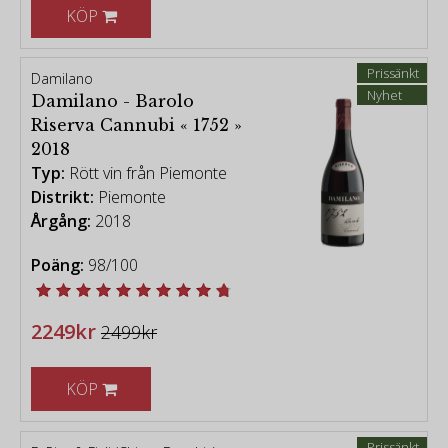
KÖP
Prissänkt
Damilano
Nyhet
Damilano - Barolo
Riserva Cannubi « 1752 »
2018
Typ:
Rött vin från Piemonte
Distrikt:
Piemonte
Årgång:
2018
Poäng:
98/100
2249kr
2499kr
KÖP
Prissänkt