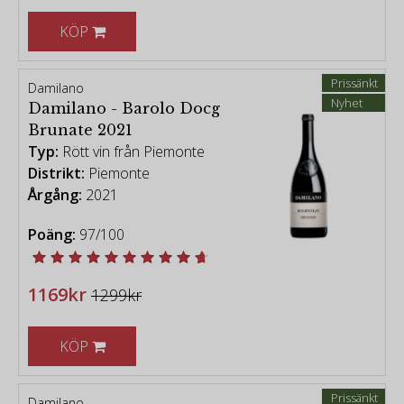
KÖP
Prissänkt
Damilano
Nyhet
Damilano - Barolo Docg
Brunate 2021
Typ:
Rött vin från Piemonte
Distrikt:
Piemonte
Årgång:
2021
Poäng:
97/100
1169kr
1299kr
KÖP
Prissänkt
Damilano