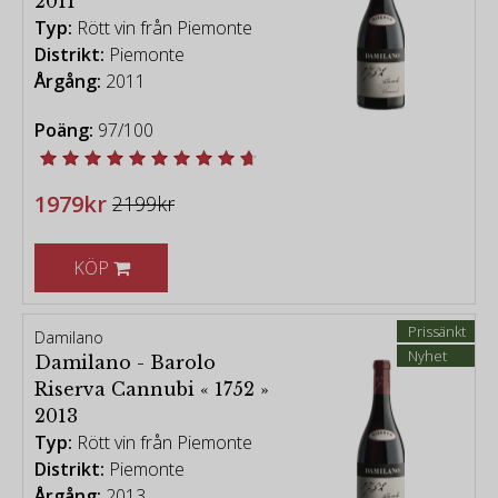
2011
Typ:
Rött vin från Piemonte
Distrikt:
Piemonte
Årgång:
2011
Poäng:
97/100
1979kr
2199kr
KÖP
Prissänkt
Damilano
Nyhet
Damilano - Barolo
Riserva Cannubi « 1752 »
2013
Typ:
Rött vin från Piemonte
Distrikt:
Piemonte
Årgång:
2013