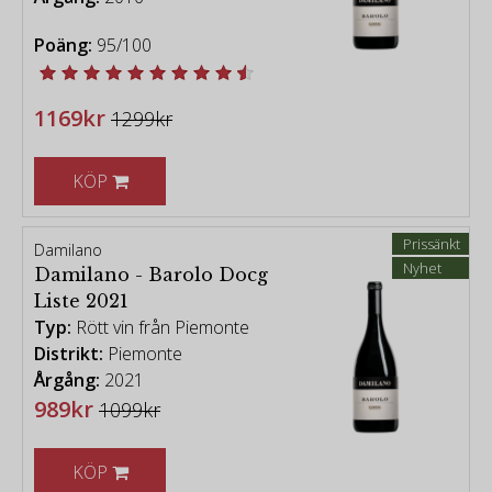
Poäng:
95/100
1169kr
1299kr
KÖP
Prissänkt
Damilano
Nyhet
Damilano - Barolo Docg
Liste 2021
Typ:
Rött vin från Piemonte
Distrikt:
Piemonte
Årgång:
2021
989kr
1099kr
KÖP