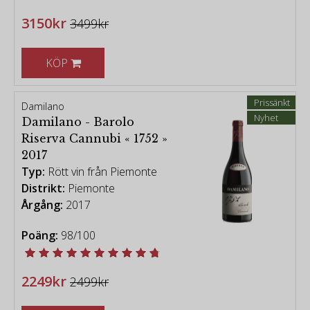
3150kr
3499kr
KÖP
Prissänkt
Damilano
Nyhet
Damilano - Barolo
Riserva Cannubi « 1752 »
2017
Typ:
Rött vin från Piemonte
Distrikt:
Piemonte
Årgång:
2017
Poäng:
98/100
2249kr
2499kr