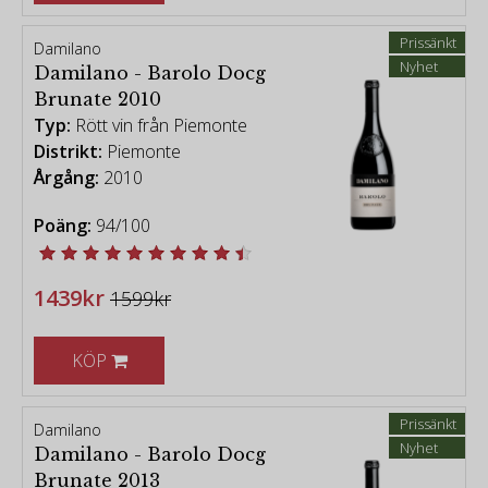
Prissänkt
Damilano
Nyhet
Damilano - Barolo Docg
Brunate 2010
Typ:
Rött vin från Piemonte
Distrikt:
Piemonte
Årgång:
2010
Poäng:
94/100
1439kr
1599kr
KÖP
Prissänkt
Damilano
Nyhet
Damilano - Barolo Docg
Brunate 2013