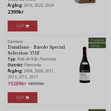
prisvärda.
Årgång:
2016, 2022, 2024
2399kr
-
KÖP
[vintage chart - Robert Parker Wine Advocate]
Viner från Italien
|
Vita viner från Italien
Prissänkt
Damilano
Nyhet
Damilano - Barolo Special
Selection '1752'
Typ:
Rött vin från Piemonte
Distrikt:
Piemonte
Årgång:
2008, 2009, 2011,
2013, 2015, 2017
15289kr
16999kr
KÖP