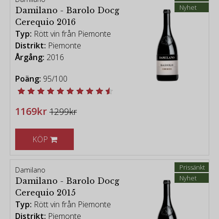
Nyhet
Damilano - Barolo Docg
Cerequio 2016
Typ:
Rött vin från Piemonte
Distrikt:
Piemonte
Årgång:
2016
Poäng:
95/100
1169kr
1299kr
KÖP
Prissänkt
Damilano
Nyhet
Damilano - Barolo Docg
Cerequio 2015
Typ:
Rött vin från Piemonte
Distrikt:
Piemonte