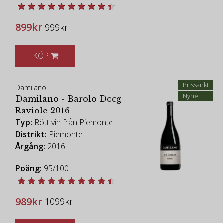
899kr
999kr
KÖP
Prissänkt
Damilano
Nyhet
Damilano - Barolo Docg
Raviole 2016
Typ:
Rött vin från Piemonte
Distrikt:
Piemonte
Årgång:
2016
Poäng:
95/100
989kr
1099kr