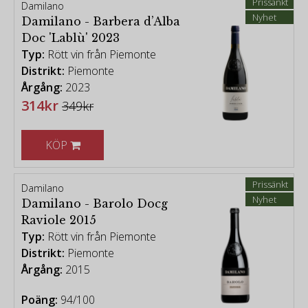
Prissänkt
Damilano
Nyhet
Damilano - Barbera d’Alba
Doc 'Lablù' 2023
Typ:
Rött vin från Piemonte
Distrikt:
Piemonte
Årgång:
2023
314kr
349kr
KÖP
Prissänkt
Damilano
Nyhet
Damilano - Barolo Docg
Raviole 2015
Typ:
Rött vin från Piemonte
Distrikt:
Piemonte
Årgång:
2015
Poäng:
94/100