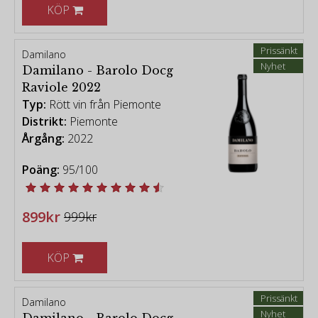
KÖP
Prissänkt
Damilano
Nyhet
Damilano - Barolo Docg
Raviole 2022
Typ:
Rött vin från Piemonte
Distrikt:
Piemonte
Årgång:
2022
Poäng:
95/100
899kr
999kr
KÖP
Prissänkt
Damilano
Nyhet
Damilano - Barolo Docg