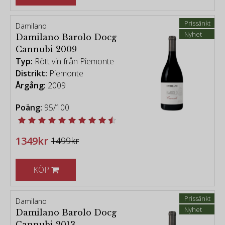
Prissänkt
Damilano
Nyhet
Damilano Barolo Docg
Cannubi 2009
Typ:
Rött vin från Piemonte
Distrikt:
Piemonte
Årgång:
2009
Poäng:
95/100
1349kr
1499kr
KÖP
Prissänkt
Damilano
Nyhet
Damilano Barolo Docg
Cannubi 2013