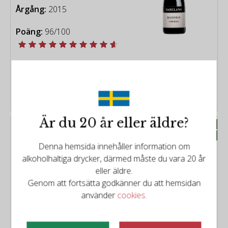
Årgång:
2015
Poäng:
96/100
1079kr
1199kr
KÖP
Är du 20 år eller äldre?
Prissänkt
Damilano
Nyhet
Damilano - Barolo Docg
Denna hemsida innehåller information om
Cerequio 2019
alkoholhaltiga drycker, därmed måste du vara 20 år
Typ:
Rött vin från Piemonte
eller äldre.
Distrikt:
Piemonte
Genom att fortsätta godkänner du att hemsidan
Årgång:
2019
använder
cookies
.
Poäng:
95/100