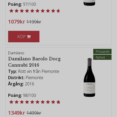
Poäng:
97/100
1079kr
1199kr
KÖP
Prissänkt
Damilano
Nyhet
Damilano Barolo Docg
Cannubi 2016
Typ:
Rött vin från Piemonte
Distrikt:
Piemonte
Årgång:
2016
Poäng:
98/100
1349kr
1499kr