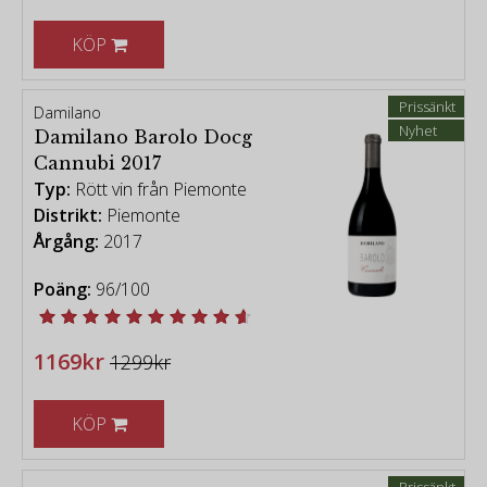
KÖP
Prissänkt
Damilano
Nyhet
Damilano Barolo Docg
Cannubi 2017
Typ:
Rött vin från Piemonte
Distrikt:
Piemonte
Årgång:
2017
Poäng:
96/100
1169kr
1299kr
KÖP
Prissänkt