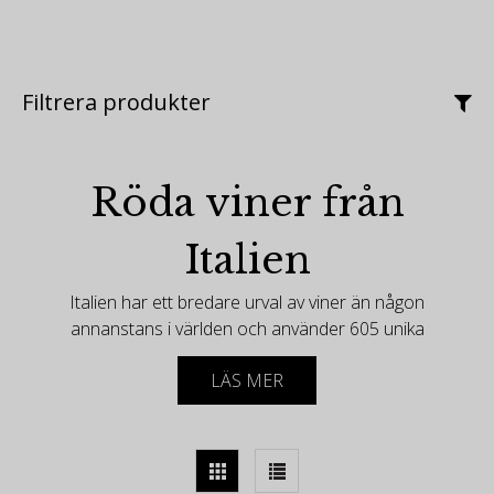
Filtrera produkter
Röda viner från
Italien
Italien har ett bredare urval av viner än någon
annanstans i världen och använder 605 unika
druvor för att producera dem. Italien är mest känt
LÄS MER
för viner gjorda av sina inhemska druvor.
-
Klassiska italienska röda viner inkluderar Barolo och