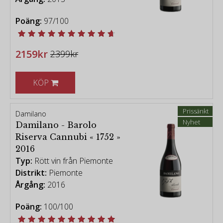
Poäng:
97/100
2159kr
2399kr
KÖP
Prissänkt
Damilano
Nyhet
Damilano - Barolo
Riserva Cannubi « 1752 »
2016
Typ:
Rött vin från Piemonte
Distrikt:
Piemonte
Årgång:
2016
Poäng:
100/100