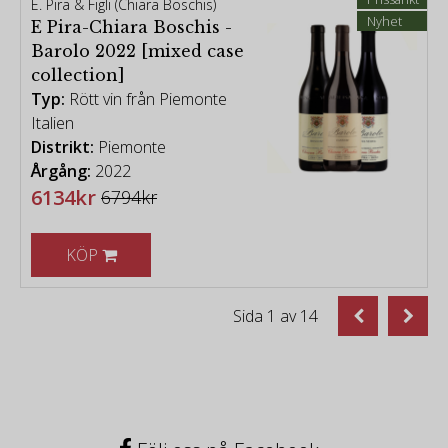
E. Pira & Figli (Chiara Boschis)
Nyhet
E Pira-Chiara Boschis -
Barolo 2022 [mixed case
collection]
Typ:
Rött vin från Piemonte
Italien
Distrikt:
Piemonte
Årgång:
2022
6134kr
6794kr
KÖP
Sida
1
av
14