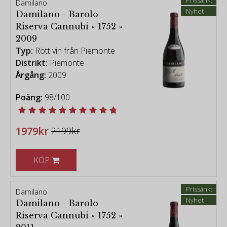
Damilano
Nyhet
Damilano - Barolo
Riserva Cannubi « 1752 »
2009
Typ:
Rött vin från Piemonte
Distrikt:
Piemonte
Årgång:
2009
Poäng:
98/100
1979kr
2199kr
KÖP
Prissänkt
Damilano
Nyhet
Damilano - Barolo
Riserva Cannubi « 1752 »