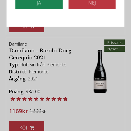
JA
NEJ
1079kr
1199kr
KÖP
Prissänkt
Damilano
Nyhet
Damilano - Barolo Docg
Cerequio 2021
Typ:
Rött vin från Piemonte
Distrikt:
Piemonte
Årgång:
2021
Poäng:
98/100
1169kr
1299kr
KÖP