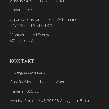
Gassås Wine med Utvalda Viner
Habena 1955 SL
Organisationsnummer och VAT nummer:
B47718754
ESB47718754
Momsnummer i Sverige:
502074-6672
KONTAKT
info@gassaswine.se
Gassås Wine med Utvalda Viner
Habena 1955 SL
Avenida Poniente X3, 308 68 Cartagena, Espana