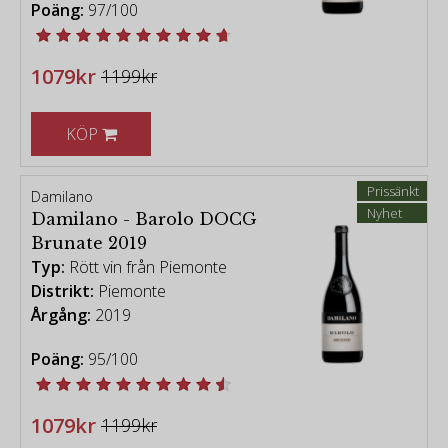
Poäng:
97/100
1079kr
1199kr
KÖP
Prissänkt
Damilano
Nyhet
Damilano - Barolo DOCG
Brunate 2019
Typ:
Rött vin från Piemonte
Distrikt:
Piemonte
Årgång:
2019
Poäng:
95/100
1079kr
1199kr