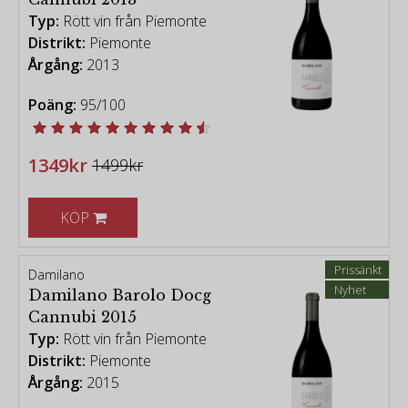
Typ:
Rött vin från Piemonte
Distrikt:
Piemonte
Årgång:
2013
Poäng:
95/100
1349kr
1499kr
KÖP
Prissänkt
Damilano
Nyhet
Damilano Barolo Docg
Cannubi 2015
Typ:
Rött vin från Piemonte
Distrikt:
Piemonte
Årgång:
2015