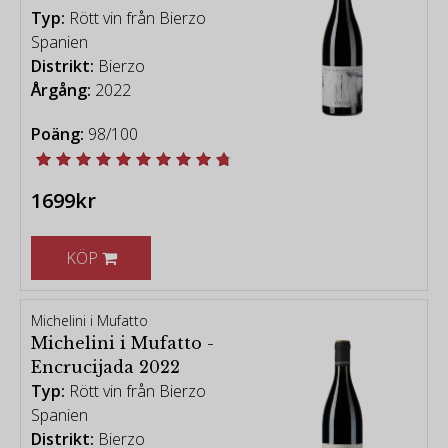
Typ:
Rött vin från Bierzo
Spanien
-
Distrikt:
Bierzo
[vintage chart - Robert Parker Wine Advocate]
Årgång:
2022
Poäng:
98/100
Vita viner från Bierzo
|
Alla viner från Bierzo
1699kr
KÖP
Michelini i Mufatto
Michelini i Mufatto -
Encrucijada 2022
Typ:
Rött vin från Bierzo
Spanien
Distrikt:
Bierzo