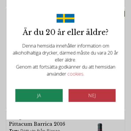
Prissänkt
Bodegas Terras Gauda
Pittacum Aurea 2017
Typ:
Rött vin från Bierzo
Är du 20 år eller äldre?
Spanien
Distrikt:
Bierzo
Denna hemsida innehåller information om
Årgång:
2011
alkoholhaltiga drycker, därmed måste du vara 20 år
eller äldre.
Poäng:
93/100
Genom att fortsätta godkänner du att hemsidan
använder
cookies
.
390kr
461kr
JA
NEJ
KÖP
Bodegas Terras Gauda
Pittacum Barrica 2016
Typ:
Rött vin från Bierzo