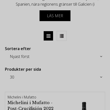
Spanien, nära regionens gränser till Galicien (i
väster) och Asturien i norr. Bierzos
LÄS MER
vinodlingsområde består av två delar: Bierzo Alto
(hög Bierzo), en mineralrik och bergig terräng där
terrasserade vingårdar sys in i sluttningarna, och
Bierzo Bajo (låg Bierzo), en bred och grönskande
slätt.
-
Sortera efter
Detta område var en gång bebott av romarna, som
utvann många ton guld, och reliker av deras närvaro
finns fortfarande utspridda i hela regionen. Silfloden
var en viktig vattenväg då och förblir så idag, även
Produkter per sida
om andra mindre bäckar också går genom
regionen. Bierzo tilldelades DO-status 1989 och har
under de senaste åren upplevt en ökning i
popularitet tack vare att den högprofilerade
Michelini i Mufatto
vinmakaren Alvaro Palacios från Priorat-
Michelini i Mufatto -
berömdheten etablerade vingårdar.
Post-Crucifixión 2022