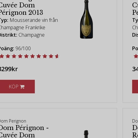
Cuvée Dom
C
Pérignon 2013
P
Typ:
Mousserande vin från
Ty
Champagne Frankrike
Ch
istrikt:
Champagne
Di
Poäng:
96/100
Po
3299kr
3
KÖP
Dom Perignon
Do
Dom Pérignon -
D
Cuvée Dom
R