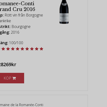
omanee-Conti
rand Cru 2016
p:
Rött vin från Borgogne
ankrike
strikt:
Bourgogne
gång:
2016
äng:
100/100
28269kr
KÖP
maine de la Romanée-Conti