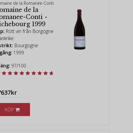
maine de la Romanée-Conti
omaine de la
omanee-Conti -
ichebourg 1999
p:
Rött vin från Borgogne
ankrike
strikt:
Bourgogne
gång:
1999
äng:
97/100
7637kr
KÖP