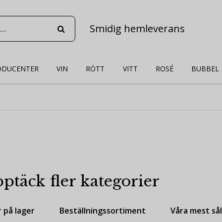
Smidig hemleverans
ODUCENTER
VIN
RÖTT
VITT
ROSÉ
BUBBEL
ptäck fler kategorier
r på lager
Beställningssortiment
Våra mest så