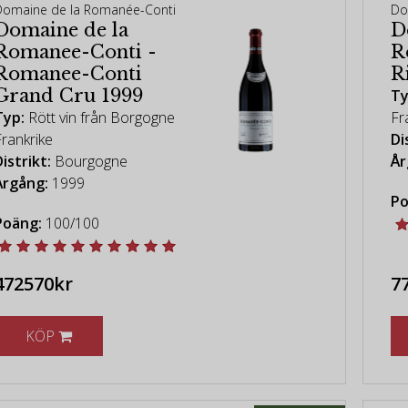
Domaine de la Romanée-Conti
Do
Domaine de la
D
Romanee-Conti -
R
Romanee-Conti
R
Grand Cru 1999
Ty
Typ:
Rött vin från Borgogne
Fr
Frankrike
Di
istrikt:
Bourgogne
År
Årgång:
1999
Po
Poäng:
100/100
472570kr
7
KÖP