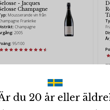
Selosse - Jacques
D
Selosse Champagne
R
T
Typ:
Mousserande vin från
Champagne Frankrike
Ty
istrikt:
Champagne
Fr
Årgång:
2005
Di
År
Poäng:
95/100
Po
7
5693kr
Är du 20 år eller äldre
Domaine de la Romanée-Conti
Ch