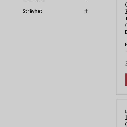
Strävhet
Sötma
D
Lagerstatus