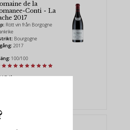
omaine de la
omanee-Conti - La
ache 2017
p:
Rött vin från Borgogne
ankrike
strikt:
Bourgogne
gång:
2017
äng:
100/100
5154kr
KÖP
?
ateau Margaux