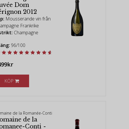
uvée Dom
érignon 2012
p:
Mousserande vin från
ampagne Frankrike
strikt:
Champagne
äng:
96/100
499kr
KÖP
maine de la Romanée-Conti
omaine de la
omanee-Conti -