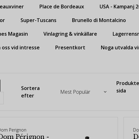
eauxviner
Place de Bordeaux
USA - Kampanj 2
or
Super-Tuscans
Brunello di Montalcino
nes Magasin
Vinlagring & vinkällare
Lagerrensn
 oss vid intresse
Presentkort
Noga utvalda vi
Produkte
Sortera
sida
efter
Dom Perignon
Do
Dom Pérignon -
D