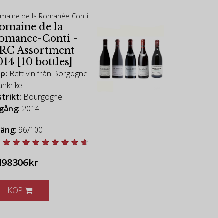
maine de la Romanée-Conti
omaine de la
omanee-Conti -
RC Assortment
014 [10 bottles]
p:
Rött vin från Borgogne
ankrike
strikt:
Bourgogne
gång:
2014
äng:
96/100
498306kr
KÖP