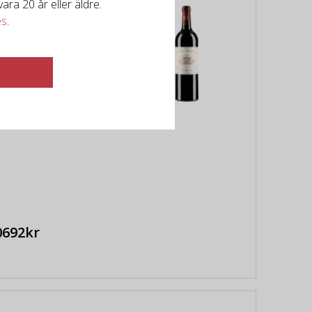
ra 20 år eller äldre.
hâteau Margaux
es
.
p:
Rött vin från Bordeaux
ankrike
strikt:
Bordeaux
äng:
100/100
0692kr