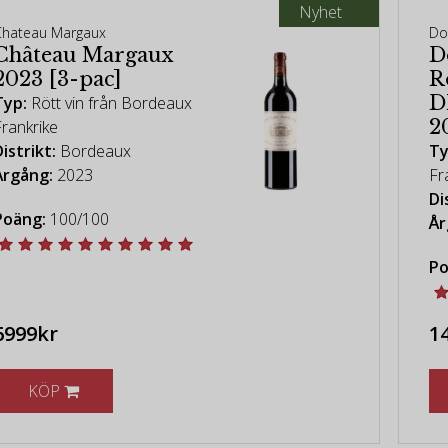
Nyhet
Chateau Margaux
Do
Château Margaux
D
2023 [3-pac]
R
D
Typ:
Rött vin från Bordeaux
2
Frankrike
istrikt:
Bordeaux
Ty
Årgång:
2023
Fr
Di
Poäng:
100/100
År
Po
6999kr
1
KÖP