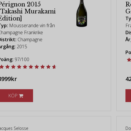
Pérignon 2015
R
[Takashi Murakami
G
Edition]
Ty
Typ:
Mousserande vin från
Fr
Champagne Frankrike
Di
istrikt:
Champagne
År
Årgång:
2015
Po
Poäng:
97/100
3999kr
4
KÖP
acques Selosse
Do