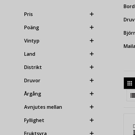
Bord
Pris
Druv
Poäng
Björ
Vintyp
Maila
Land
Distrikt
Druvor
Årgång
Avnjutes mellan
Fyllighet
Fruktsyra