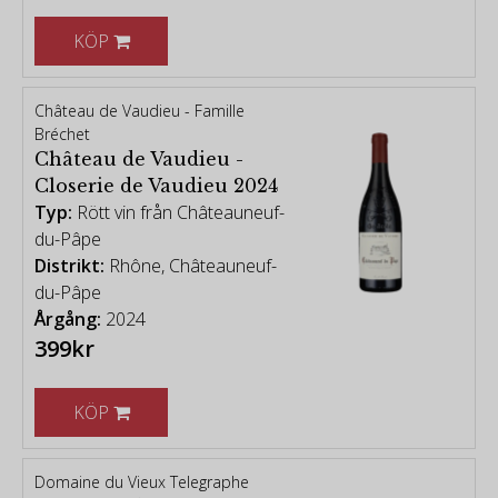
KÖP
Château de Vaudieu - Famille
Bréchet
Château de Vaudieu -
Closerie de Vaudieu 2024
Typ:
Rött vin från Châteauneuf-
du-Pâpe
Distrikt:
Rhône, Châteauneuf-
du-Pâpe
Årgång:
2024
399kr
KÖP
Domaine du Vieux Telegraphe