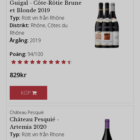
Guigal - Côte-Rôtie Brune
et Blonde 2019
Typ:
Rött vin från Rhône
Distrikt:
Rhône, Côtes du
Rhône
Årgång:
2019
Poäng:
94/100
829kr
KÖP
Château Pesquié
Château Pesquié -
Artemia 2020
Typ:
Rött vin från Rhone