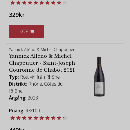
329kr
KÖP
Yannick Alléno & Michel Chapoutier
Yannick Alléno & Michel
Chapoutier - Saint-Joseph
Couronne de Chabot 2021
Typ:
Rött vin från Rhône
Distrikt:
Rhône, Côtes du
Rhône
Årgång:
2023
Poäng:
93/100
449kr