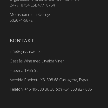
B47718754
ESB47718754
Momsnummer i Sverige:
502074-6672
KONTAKT
info@gassaswine.se
Gassås Wine med Utvalda Viner
Habena 1955 SL
Avenida Poniente X3, 308 68 Cartagena, Espana
Telefon: +46 40-630 36 30 och +34 663 827 606