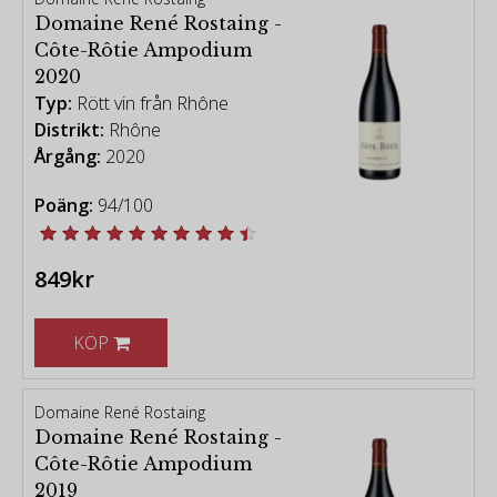
Domaine René Rostaing -
Côte-Rôtie Ampodium
2020
Typ:
Rött vin från Rhône
Distrikt:
Rhône
Årgång:
2020
Poäng:
94/100
849kr
KÖP
Domaine René Rostaing
Domaine René Rostaing -
Côte-Rôtie Ampodium
2019