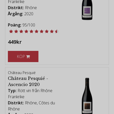
Frankrike
Distrikt:
Rhône
Årgång:
2020
Poäng:
95/100
449kr
KÖP
Château Pesquié
Château Pesquié -
Ascencio 2020
Typ:
Rött vin från Rhône
Frankrike
Distrikt:
Rhône, Côtes du
Rhône