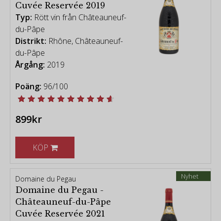
Cuvée Reservée 2019
Typ:
Rött vin från Châteauneuf-
du-Pâpe
Distrikt:
Rhône, Châteauneuf-
du-Pâpe
Årgång:
2019
Poäng:
96/100
899kr
KÖP
Nyhet
Domaine du Pegau
Domaine du Pegau -
Châteauneuf-du-Pâpe
Cuvée Reservée 2021