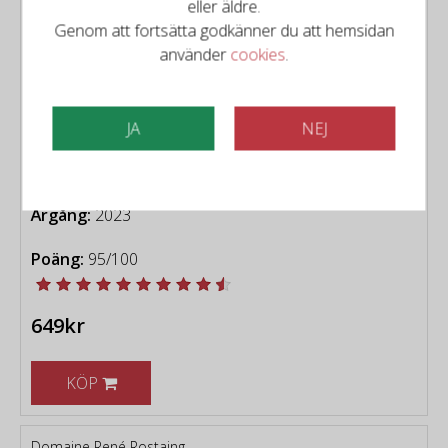
Domaine du Vieux Telegraphe
eller äldre.
Domaine du Vieux
Genom att fortsätta godkänner du att hemsidan
Télégraphe -
använder
cookies
.
Châteauneuf-du-Pâpe
Télégramme 2023
Typ:
Rött vin från Châteauneuf-
JA
NEJ
du-Pâpe
Distrikt:
Rhône, Châteauneuf-
du-Pâpe, Côtes du Rhône
Årgång:
2023
Poäng:
95/100
649kr
KÖP
Domaine René Rostaing