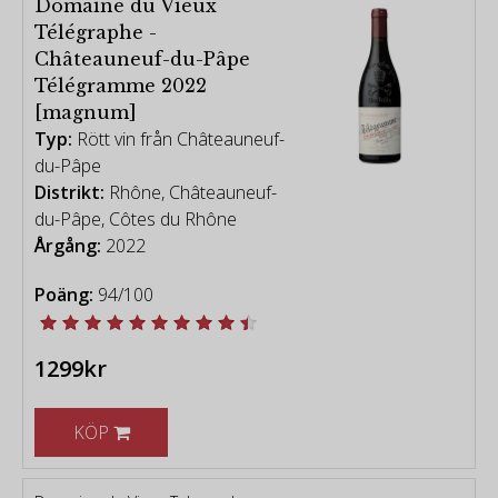
Domaine du Vieux
Télégraphe -
Châteauneuf-du-Pâpe
Télégramme 2022
[magnum]
Typ:
Rött vin från Châteauneuf-
du-Pâpe
Distrikt:
Rhône, Châteauneuf-
du-Pâpe, Côtes du Rhône
Årgång:
2022
Poäng:
94/100
1299kr
KÖP