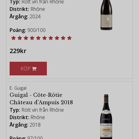
Typ:
Rött vin från Rhône
Distrikt:
Rhône
Årgång:
2024
Poäng:
900/100
229kr
KÖP
E. Guigal
Guigal - Côte-Rôtie
Château d'Ampuis 2018
Typ:
Rött vin från Rhône
Distrikt:
Rhône
Årgång:
2018
Poäng:
97/100