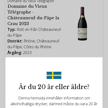
Domaine du Vieux Telegraphe
Domaine du Vieux
Télégraphe -
Châteauneuf-du-Pâpe la
Crau 2023
Typ:
Rött vin från Châteauneuf-
du-Pâpe
Distrikt:
Rhône, Châteauneuf-
du-Pâpe, Côtes du Rhône
Årgång:
2023
Poäng:
98/100
1149kr
Är du 20 år eller äldre?
KÖP
Denna hemsida innehåller information om
alkoholhaltiga drycker, därmed måste du vara 20 år