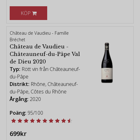
KÖP
Château de Vaudieu - Famille
Bréchet
Château de Vaudieu -
Châteauneuf-du-Pâpe Val
de Dieu 2020
Typ:
Rött vin från Châteauneuf-
du-Pâpe
Distrikt:
Rhône, Châteauneuf-
du-Pâpe, Côtes du Rhône
Årgång:
2020
Poäng:
95/100
699kr