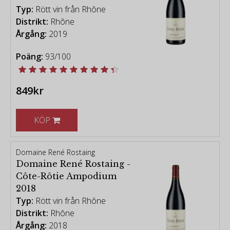
Typ:
Rött vin från Rhône
Distrikt:
Rhône
Årgång:
2019
Poäng:
93/100
849kr
KÖP
Domaine René Rostaing
Domaine René Rostaing -
Côte-Rôtie Ampodium
2018
Typ:
Rött vin från Rhône
Distrikt:
Rhône
Årgång:
2018