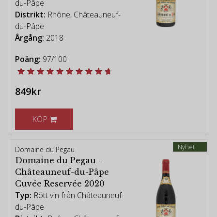
du-Pâpe
Distrikt:
Rhône, Châteauneuf-
du-Pâpe
Årgång:
2018
Poäng:
97/100
849kr
KÖP
Nyhet
Domaine du Pegau
Domaine du Pegau -
Châteauneuf-du-Pâpe
Cuvée Reservée 2020
Typ:
Rött vin från Châteauneuf-
du-Pâpe