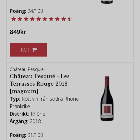
Poäng:
94/100
849kr
KÖP
Château Pesquié
Château Pesquié - Les
Terrasses Rouge 2018
[magnum]
Typ:
Rött vin från södra Rhone
Frankrike
Distrikt:
Rhône
Årgång:
2018
Poäng:
91/100