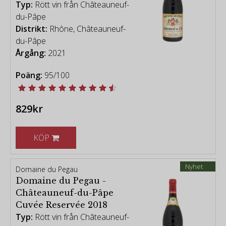
Typ:
Rött vin från Châteauneuf-
du-Pâpe
Distrikt:
Rhône, Châteauneuf-
du-Pâpe
Årgång:
2021
Poäng:
95/100
829kr
KÖP
Nyhet
Domaine du Pegau
Domaine du Pegau -
Châteauneuf-du-Pâpe
Cuvée Reservée 2018
Typ:
Rött vin från Châteauneuf-