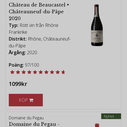
Château de Beaucastel •
-
Châteauneuf-du-Pâpe
[vintage chart - Robert Parker Wine Advocate]
2020
Typ:
Rött vin från Rhône
Frankrike
Viner från Rhône
|
Vita viner från Rhône
Distrikt:
Rhône, Châteauneuf-
du-Pâpe
Årgång:
2020
Poäng:
97/100
1099kr
KÖP
Nyhet
Domaine du Pegau
Domaine du Pegau -