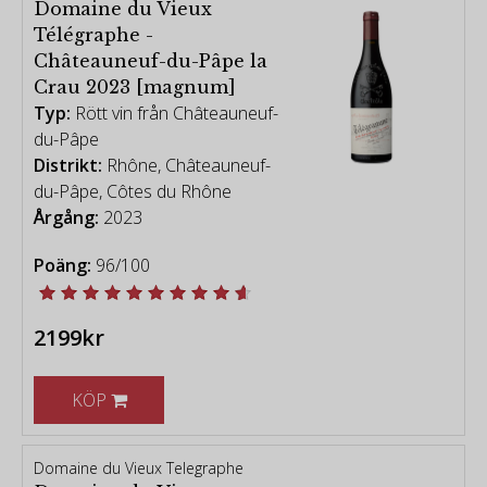
Domaine du Vieux
Télégraphe -
Châteauneuf-du-Pâpe la
Crau 2023 [magnum]
Typ:
Rött vin från Châteauneuf-
du-Pâpe
Distrikt:
Rhône, Châteauneuf-
du-Pâpe, Côtes du Rhône
Årgång:
2023
Poäng:
96/100
2199kr
KÖP
Domaine du Vieux Telegraphe