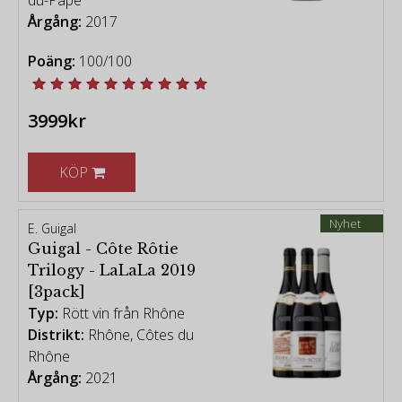
du-Pâpe
Årgång:
2017
Poäng:
100/100
3999kr
KÖP
Nyhet
E. Guigal
Guigal - Côte Rôtie
Trilogy - LaLaLa 2019
[3pack]
Typ:
Rött vin från Rhône
Distrikt:
Rhône, Côtes du
Rhône
Årgång:
2021