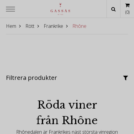
(
0
)
Hem
Rött
Frankrike
Rhône
Filtrera produkter
Röda viner
från Rhône
Rhônedalen är Frankrikes näst största vinregion