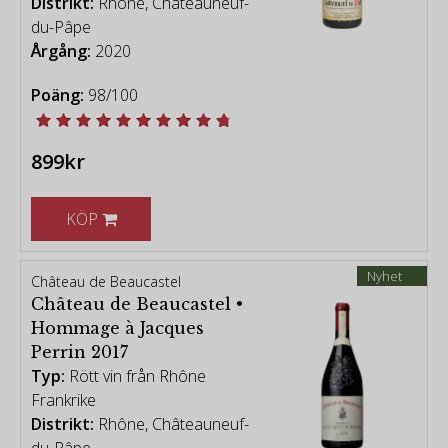
Distrikt:
Rhône, Châteauneuf-
du-Pâpe
Årgång:
2020
Poäng:
98/100
899kr
KÖP
Nyhet
Château de Beaucastel
Château de Beaucastel •
Hommage à Jacques
Perrin 2017
Typ:
Rött vin från Rhône
Frankrike
Distrikt:
Rhône, Châteauneuf-