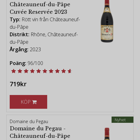
Châteauneuf-du-Pâpe
Cuvée Reservée 2023
Typ:
Rött vin från Châteauneuf-
du-Pâpe
Distrikt:
Rhône, Châteauneuf-
du-Pâpe
Årgång:
2023
Poäng:
96/100
719kr
KÖP
Nyhet
Domaine du Pegau
Domaine du Pegau -
Châteauneuf-du-Pâpe