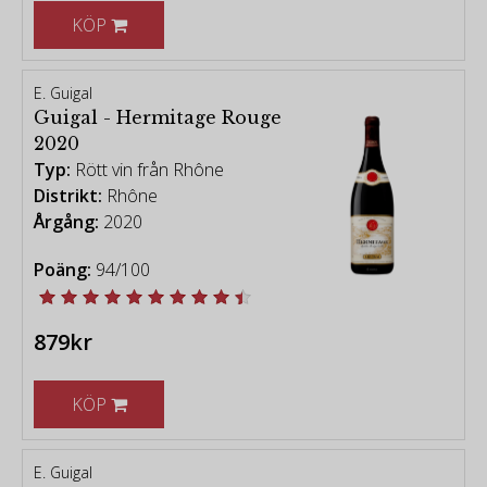
KÖP
E. Guigal
Guigal - Hermitage Rouge
2020
Typ:
Rött vin från Rhône
Distrikt:
Rhône
Årgång:
2020
Poäng:
94/100
879kr
KÖP
E. Guigal