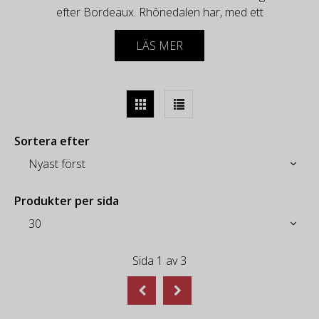
efter Bordeaux. Rhônedalen har, med ett
omväxlande landskap där romare och påvar odlat
LÄS MER
vin genom århundradena, blivit en plats där flera av
världens mest uppskattade och efterfrågade viner
odlas.
-
I norra delen av området odlas några av världens
Sortera efter
kraftfullaste rödviner - Hermitage. Vinerna görs på
Syrahdruvan och har pepprig och intensiv fyllighet.
Elegant blommiga, aromatiska och vita
Condrieuviner görs på den delikata Viognierdruvan.
Produkter per sida
Dessa viner är spännande att matcha med olika
maträtter.
-
Sida
1
av
3
I södra delen av Rhône är landskapet mindre
dramatiskt och klimatet mer påverkat av
Medelhavet. En mångfald olika druvor trivs i