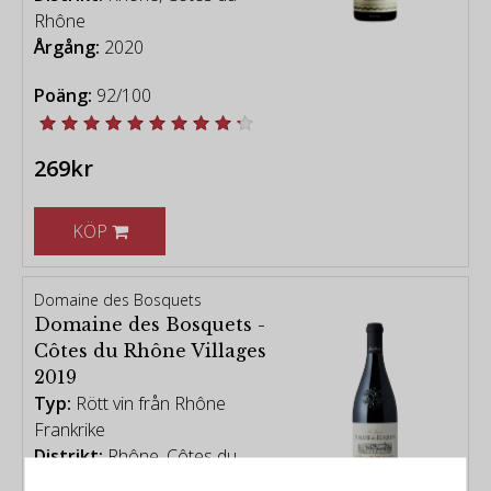
Rhône
Årgång:
2020
Poäng:
92/100
269kr
KÖP
Domaine des Bosquets
Domaine des Bosquets -
Côtes du Rhône Villages
2019
Typ:
Rött vin från Rhône
Frankrike
Distrikt:
Rhône, Côtes du
Rhône