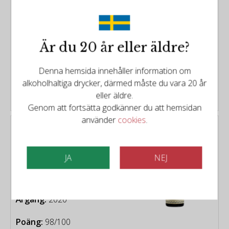
Årgång:
2019
Poäng:
93/100
Är du 20 år eller äldre?
249kr
Denna hemsida innehåller information om
alkoholhaltiga drycker, därmed måste du vara 20 år
KÖP
eller äldre.
Genom att fortsätta godkänner du att hemsidan
använder
cookies
.
Château de Saint Cosme
Château de Saint Cosme -
Gigondas Le Poste 2020
JA
NEJ
Typ:
Rött vin från Rhône
Frankrike
Distrikt:
Rhône, Gigondas
Årgång:
2020
Poäng:
98/100