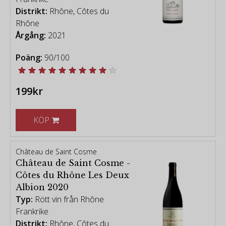
Distrikt:
Rhône, Côtes du
Rhône
Årgång:
2021
Poäng:
90/100
199kr
KÖP
Château de Saint Cosme
Château de Saint Cosme -
Côtes du Rhône Les Deux
Albion 2020
Typ:
Rött vin från Rhône
Frankrike
Distrikt:
Rhône, Côtes du