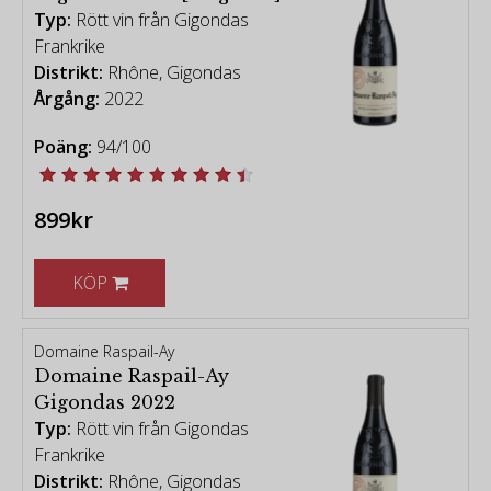
-
Typ:
Rött vin från Gigondas
[vintage chart - Robert Parker Wine Advocate]
Frankrike
Alla viner från Gigondas
Distrikt:
Rhône, Gigondas
Årgång:
2022
Poäng:
94/100
899kr
KÖP
Domaine Raspail-Ay
Domaine Raspail-Ay
Gigondas 2022
Typ:
Rött vin från Gigondas
Frankrike
Distrikt:
Rhône, Gigondas