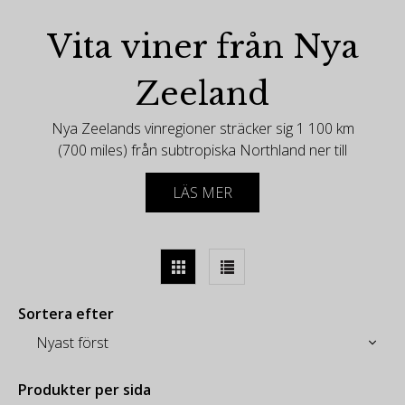
Vita viner från Nya
Zeeland
Nya Zeelands vinregioner sträcker sig 1 100 km
(700 miles) från subtropiska Northland ner till
centrala Otago, hem till världens sydligaste
LÄS MER
vingårdar. Vingårdarna drar nytta av den dämpande
effekten av det maritima klimatet (ingen vingård är
mer än 120 km, eller 80 miles, från havet), långa
soltimmar och nätter kylda av havsbrisen.
-
Sortera efter
De flesta av vinregionerna finns på nord- och södra
öarnas östra kust, i bergens regnskugga, var och en
med sina egna unika jordar och klimatförhållanden.
Inom dessa olika regioner lyser subregionala
Produkter per sida
egenskaper igenom och viner särskiljs som inte