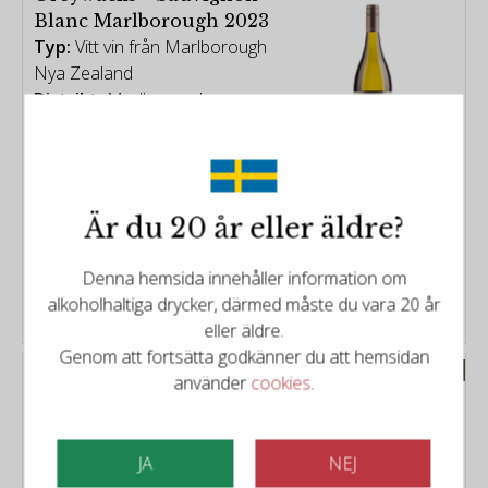
Blanc Marlborough 2023
Typ:
Vitt vin från Marlborough
Nya Zealand
Distrikt:
Marlborough
Årgång:
2023
Poäng:
95/100
Är du 20 år eller äldre?
259kr
Denna hemsida innehåller information om
alkoholhaltiga drycker, därmed måste du vara 20 år
KÖP
eller äldre.
Genom att fortsätta godkänner du att hemsidan
Prissänkt
Bodega 4kilos
använder
cookies
.
Mystery Box no 3.
Typ:
Blandat vitt, rött och
mousserande vin.
JA
NEJ