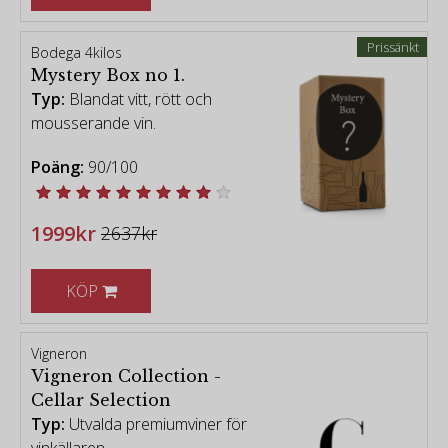
Prissänkt
Bodega 4kilos
Mystery Box no 1.
Typ:
Blandat vitt, rött och
mousserande vin.
Poäng:
90/100
1999kr
2637kr
KÖP
Vigneron
Vigneron Collection -
Cellar Selection
Typ:
Utvalda premiumviner för
vinkällaren