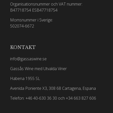
Organisationsnummer och VAT nummer:
B47718754
ESB47718754
Momsnummer i Sverige:
502074-6672
KONTAKT
info@gassaswine.se
Gassås Wine med Utvalda Viner
Habena 1955 SL
Avenida Poniente X3, 308 68 Cartagena, Espana
Telefon: +46 40-630 36 30 och +34 663 827 606