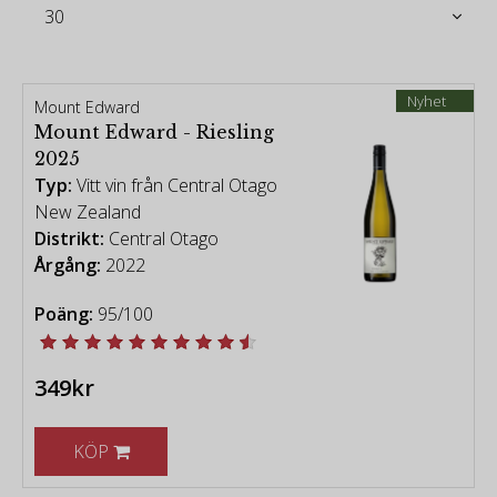
bara från en vinregion, utan från en subregion och
en plats.
-
Nyhet
Mount Edward
[vintage chart - Robert Parker Wine Advocate]
Mount Edward - Riesling
2025
Typ:
Vitt vin från Central Otago
Röda viner från Nya Zeeland
|
Viner från Nya
New Zealand
Zeeland
Distrikt:
Central Otago
Årgång:
2022
Poäng:
95/100
349kr
KÖP