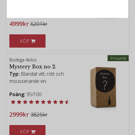
Poäng:
95/100
4999kr
6201kr
KÖP
Prissänkt
Bodega 4kilos
Mystery Box no 2.
Typ:
Blandat vitt, rött och
mousserande vin.
Poäng:
95/100
2999kr
3825kr
KÖP