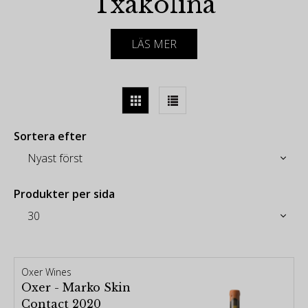
Txakolina
Bizkaiko Txakolina (Txakoli de Bizkaia) är en DO-
LÄS MER
vinzon i Pais Vasco (Baskien) i norra Spanien. Den
är känd för sina lätta, lätt spritsiga och mycket torra
vita viner, som vanligtvis dricks som aperitif. Vinerna
hälls traditionellt upp i höga glas från höjd.
-
Sortera efter
DO består av små landområden i och runt staden
Bilbao inom provinsen Vizcaya / Bizkaia, med utsikt
över Biscayabukten. Bizkaiko Txakolina är ett av
Produkter per sida
endast tre erkända områden för Txakoli (ett
baskiskt ord, uttalat chac-o-lee, vilket betyder "vin
gjort från en by" eller "vinby"). De andra är Arabako
Txakolina och Getariako Txakolina.
Oxer Wines
Hondarrabi Zuri, en inhemsk vinstock, är den
Oxer - Marko Skin
främsta druvsorten i Bizkaiko Txakolina och
Contact 2020