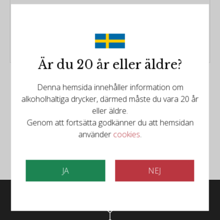
Poäng:
90/100
329kr
Är du 20 år eller äldre?
Denna hemsida innehåller information om
alkoholhaltiga drycker, därmed måste du vara 20 år
eller äldre.
Följ oss på Facebook
Genom att fortsätta godkänner du att hemsidan
använder
cookies
.
Följ oss på Instagram
JA
NEJ