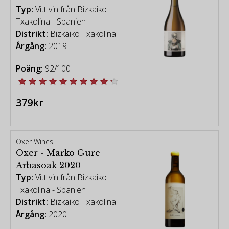
producerar den vita Txakolis. Folle Blanche – känd i
Typ:
Vitt vin från Bizkaiko
området som Mune Mahatsa – är också tillåten.
Txakolina - Spanien
Hondarrabi Beltza används för den lilla mängd rött
Distrikt:
Bizkaiko Txakolina
vin som görs här. De lokala vinlagarna dikterar en
Årgång:
2019
tillåten alkoholhalt på 11,5 procent för vita och 12
procent för röda. En liten mängd roséviner görs
Poäng:
92/100
också och har traditionellt kallats ojo de gallo
(tuppens öga).
379kr
-
[vintage chart - Robert Parker Wine Advocate]
Oxer Wines
Oxer - Marko Gure
Arbasoak 2020
Typ:
Vitt vin från Bizkaiko
Txakolina - Spanien
Distrikt:
Bizkaiko Txakolina
Årgång:
2020