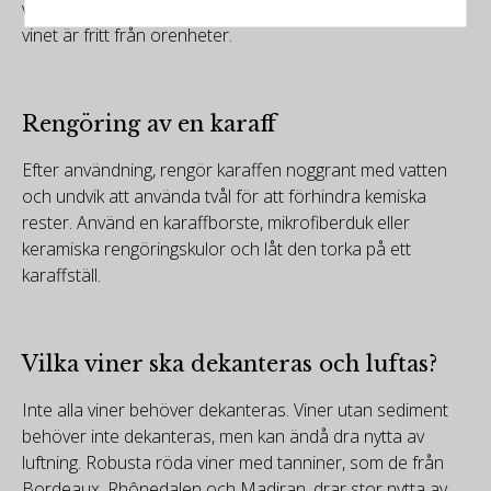
vinet tillbaka i flaskan från karaffen, vilket säkerställer att
vinet är fritt från orenheter.
Rengöring av en karaff
Efter användning, rengör karaffen noggrant med vatten
och undvik att använda tvål för att förhindra kemiska
rester. Använd en karaffborste, mikrofiberduk eller
keramiska rengöringskulor och låt den torka på ett
karaffställ.
Vilka viner ska dekanteras och luftas?
Inte alla viner behöver dekanteras. Viner utan sediment
behöver inte dekanteras, men kan ändå dra nytta av
luftning. Robusta röda viner med tanniner, som de från
Bordeaux, Rhônedalen och Madiran, drar stor nytta av