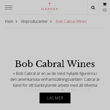
(
0
)
Hem
Vinproducenter
Bob Cabral Wines
Bob Cabral Wines
« Bob Cabral är en av de mest hyllade figurerna i
den amerikanska vinframställningsvärlden. Cabral är
känd för sitt banbrytande arbete med att tillverka
viner i världsklass, särskilt Pinot Noir, och har
lämnat en outplånlig prägel på vinindustrin. Hans
LÄS MER
resa, som sträcker sig över decennier, har präglats
av passion, innovation och ett engagemang för att