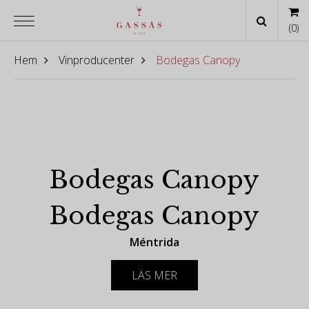
(
0
)
Hem
Vinproducenter
Bodegas Canopy
Bodegas Canopy
Bodegas Canopy
Méntrida
Vinerna från Bodegas Canopy är unika, eftersom vi
LÄS MER
tar största hand om våra vingårdar och på grund av
den särpräglade personligheten hos vingårdslägena