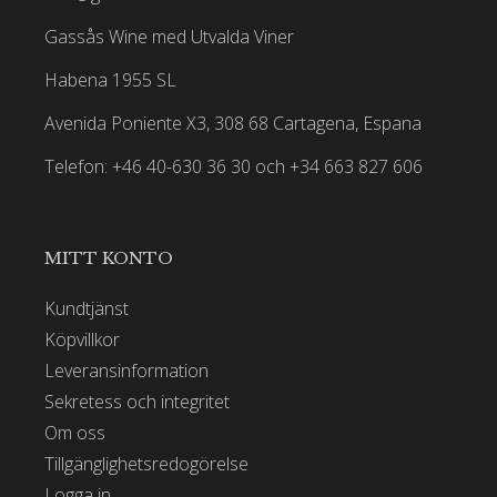
Vinmakarens stil och filosofi
Gassås Wine med Utvalda Viner
Habena 1955 SL
Dessa hantverksmetoder är avgörande för
vinernas höga kvalitet och egenskaper.
Avenida Poniente X3, 308 68 Cartagena, Espana
Telefon: +46 40-630 36 30 och +34 663 827 606
MITT KONTO
Kundtjänst
Köpvillkor
Leveransinformation
Sekretess och integritet
Om oss
Tillgänglighetsredogörelse
Logga in