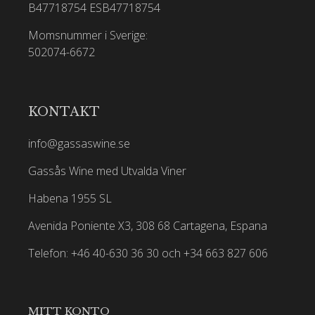
B47718754
ESB47718754
Momsnummer i Sverige:
502074-6672
KONTAKT
info@gassaswine.se
Gassås Wine med Utvalda Viner
Habena 1955 SL
Avenida Poniente X3, 308 68 Cartagena, Espana
Telefon: +46 40-630 36 30 och +34 663 827 606
MITT KONTO