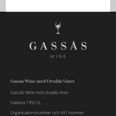
blivit bättre för varje årgång sedan början av 1990-
talet. Château d'Issan är känt för att göra kraftfulla
viner med en anmärkningsvärd fyllighet och mjukhet.
Gassås Wine med Utvalda Viner
Gassås Wine med Utvalda Viner
Habena 1955 SL
Organisationsnummer och VAT nummer: