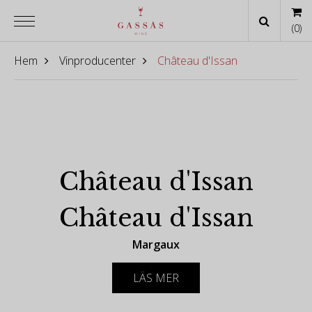
(
0
)
Hem
Vinproducenter
Château d'Issan
Château d'Issan
Château d'Issan
Margaux
Château d'Issan är en egendom i appellationen
LÄS MER
Margaux, rankad som en tredje cru i den officiella
Bordeaux-klassificeringen från 1855. Det är känt för