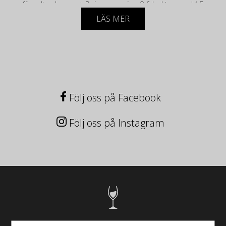
förvaltar Laurent Peirazeau sina 3,6 hektar med 15
000 flaskor per år, fördelade på 13 appellationer, på
LÄS MER
sitt eget sätt, ivrigt. Liksom sina förfäder, från
vingården till källaren, och på dagens vis, på
marknadsföringssidan. »
Historia
Följ oss på Facebook
Gården, som varit vinodlare i fyra generationer,
grundades av Jules Groffier, Laurents gammelfarfar.
Följ oss på Instagram
Hans mormor Bernadette Peirazeau Groffier ärvde
en del av gården och den andra delen gavs till
hennes bror Robert Groffier. Gérard Peirazeau
lämnade över facklan till sin son Laurent, som
fortsätter att vidmakthålla och försköna detta fina
arv.
Om vingården
Egendomen täcker 3 hektar och 65 ar fördelade