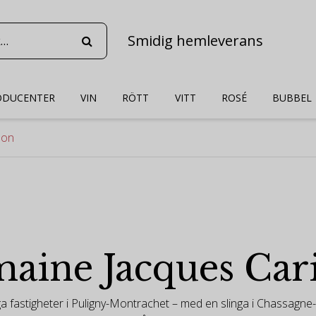
Smidig hemleverans
ODUCENTER
VIN
RÖTT
VITT
ROSÉ
BUBBEL
lon
aine Jacques Cari
iga fastigheter i Puligny-Montrachet – med en slinga i Chassagn