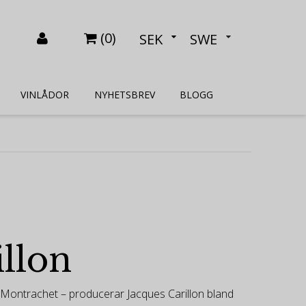
(
0
)
SEK
SWE
VINLÅDOR
NYHETSBREV
BLOGG
llon
e-Montrachet – producerar Jacques Carillon bland