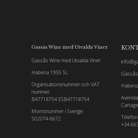
Gassås Wine med Utvalda Viner
KON
Gassås Wine med Utvalda Viner
info@g
Habena 1955 SL
Gassås 
Organisationsnummer och VAT
Habena
nummer:
Avenida
B47718754
ESB47718754
Cartage
Momsnummer i Sverige:
Telefon
502074-6672
+34 66