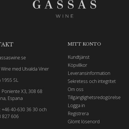
MITT KONTO
TAKT
Kundtjänst
assaswine.se
Köpvillkor
Wine med Utvalda Viner
Leveransinformation
 1955 SL
Sekretess och integritet
Om oss
 Poniente X3, 308 68
Tillgänglighetsredogörelse
na, Espana
Logga in
: +46 40-630 36 30 och
Registrera
3 827 606
Glömt lösenord