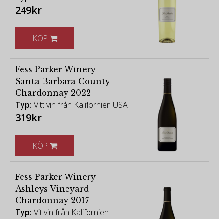
249kr
Fess Parker Winery
KÖP
and Vineyard
Att köra norrut längs den pastorala Foxen Canyon
Fess Parker Winery -
Wine Trail känns som att resa tillbaka till Kaliforniens
Santa Barbara County
tidiga dagar. Böljande kullar ramar in vidsträckta
Chardonnay 2022
ängar, rådjur och vilda djur strövar fritt och orörda
Typ:
Vitt vin från Kalifornien USA
landskap sträcker sig oändligt.
319kr
Denna lugna miljö lockade framlidne Fess Parker att
köpa en 714 hektar stor ranch här redan 1988. Den
KÖP
Texas-födde skådespelaren, som av många ansågs
vara en amerikansk ikon för sin skildring av
Fess Parker Winery
gränsmännen Davy Crockett och Daniel Boone på
Ashleys Vineyard
1950-talet och 1960-talet, hade köpt ranchen med
Chardonnay 2017
en plan att driva boskap och plantera några
Typ:
Vit vin från Kalifornien
tunnland vingård.