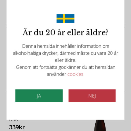
469kr
Är du 20 år eller äldre?
Fess Parker Winery - Bien
Nacido Pinot Noir 2018
Denna hemsida innehåller information om
Typ:
Rött vin från Kalifornien
alkoholhaltiga drycker, därmed måste du vara 20 år
USA
eller äldre.
Genom att fortsätta godkänner du att hemsidan
använder
cookies
.
469kr
JA
NEJ
Fess Parker Winery - Pinot
Noir 2021
Typ:
Rött vin från Kalifornien
USA
339kr