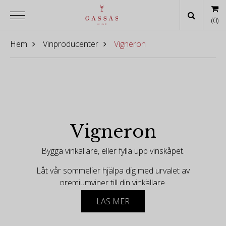
(
0
)
Hem
Vinproducenter
Vigneron
Vigneron
Bygga vinkällare, eller fylla upp vinskåpet.
Låt vår sommelier hjälpa dig med urvalet av
premiumviner till din vinkällare.
LÄS MER
-
[besök vår partner vinlagring.se & utforska deras