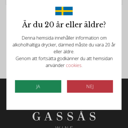
Är du 20 år eller äldre?
Denna hemsida innehåller information om
Följ oss på Facebook
alkoholhaltiga drycker, därmed måste du vara 20 år
eller äldre.
Följ oss på Instagram
Genom att fortsätta godkänner du att hemsidan
använder
cookies
.
JA
NEJ