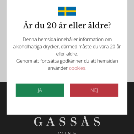
Är du 20 år eller äldre?
Denna hemsida innehåller information om
Följ oss på Facebook
alkoholhaltiga drycker, därmed måste du vara 20 år
eller äldre.
Följ oss på Instagram
Genom att fortsätta godkänner du att hemsidan
använder
cookies
.
JA
NEJ