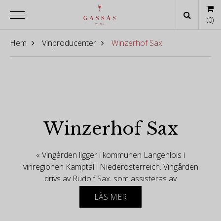
(
0
)
Hem
Vinproducenter
Winzerhof Sax
Winzerhof Sax
« Vingården ligger i kommunen Langenlois i
vinregionen Kamptal i Niederösterreich. Vingården
drivs av Rudolf Sax, som assisteras av
tvillingbröderna Rudolf jr. och Michael Sax. »
LÄS MER
Historia