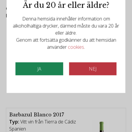
Är du 20 år eller äldre?
Gassås Wine
Kraftigt grillvin
Denna hemsida innehåller information om
alkoholhaltiga drycker, därmed måste du vara 20 år
eller äldre.
Genom att fortsätta godkänner du att hemsidan
använder
cookies
.
JA
NEJ
Det finns mer att upptäcka
Relaterade produkter
Barbazul Blanco 2017
Typ:
Vitt vin från Tierra de Cádiz
Spanien