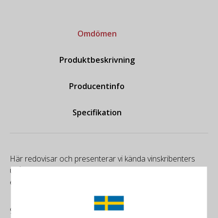
Omdömen
Produktbeskrivning
Producentinfo
Specifikation
Här redovisar och presenterar vi kända vinskribenters
utlåtande om specifika viner. Utöver dessa lägger vi in en
egen kommentar när vi har provat samma vin.
91/100