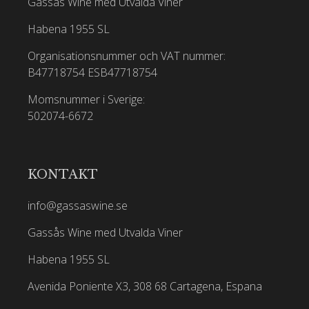
Gassås Wine med Utvalda Viner
Habena 1955 SL
Organisationsnummer och VAT nummer:
B47718754
ESB47718754
Momsnummer i Sverige:
502074-6672
KONTAKT
info@gassaswine.se
Gassås Wine med Utvalda Viner
Habena 1955 SL
Avenida Poniente X3, 308 68 Cartagena, Espana