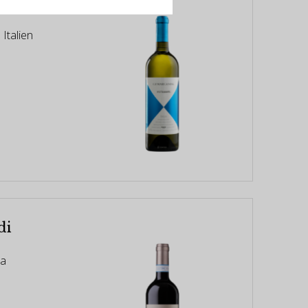
da Vistamare
 Italien
di
na