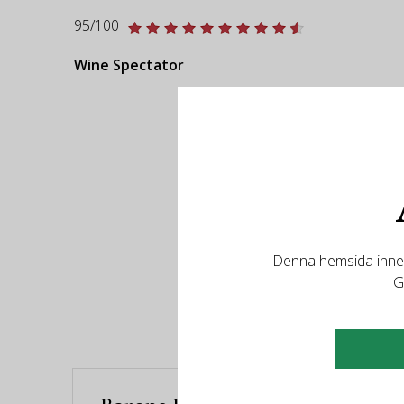
95/100
Wine Spectator
Denna hemsida innehå
R
G