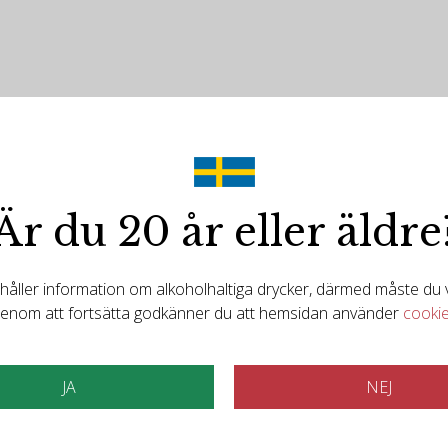
Är du 20 år eller äldre
Det finns mer att upptäcka
ller information om alkoholhaltiga drycker, därmed måste du va
elaterade produkt
enom att fortsätta godkänner du att hemsidan använder
cooki
JA
NEJ