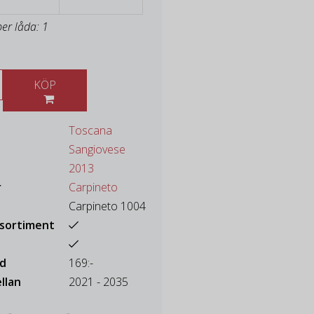
per låda: 1
KÖP
Toscana
Sangiovese
2013
r
Carpineto
Carpineto 1004
ssortiment
ad
169:-
llan
2021 - 2035