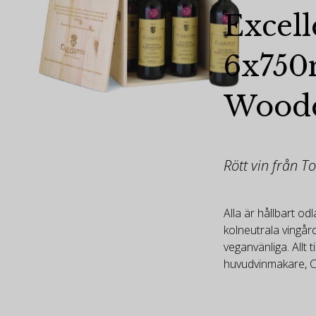
Excell
6x750
Woode
Rött vin från T
Alla är hållbart o
kolneutrala vingå
veganvänliga. Allt t
huvudvinmakare, C