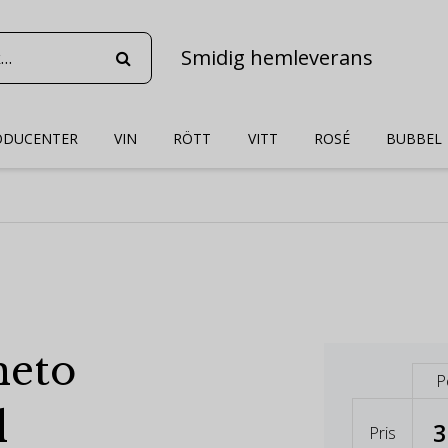
Smidig hemleverans
ODUCENTER
VIN
RÖTT
VITT
ROSÉ
BUBBEL
neto
P
d
3
Pris