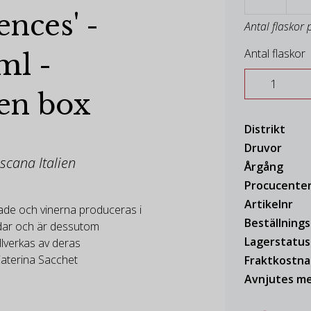
ences' -
Antal flaskor 
Antal flaskor
ml -
n box
Distrikt
Druvor
oscana Italien
Årgång
Procucente
Artikelnr
dlade och vinerna produceras i
Beställning
rdar och är dessutom
Lagerstatus
illverkas av deras
aterina Sacchet
Fraktkostn
Avnjutes me