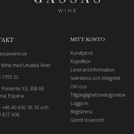
MITT KONTO
TAKT
Kundtjänst
assaswine.se
Köpvillkor
Wine med Utvalda Viner
Leveransinformation
 1955 SL
Sekretess och integritet
Om oss
 Poniente X3, 308 68
Tillgänglighetsredogörelse
na, Espana
Logga in
: +46 40-630 36 30 och
Registrera
3 827 606
Glömt lösenord