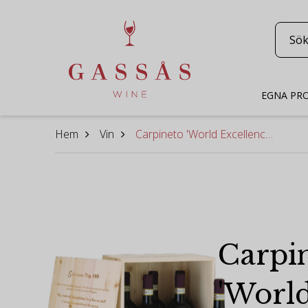
EGNA PR
Hem
Vin
Carpineto 'World Excellences' - 6x750ml - Wooden box
Carpi
'Worl