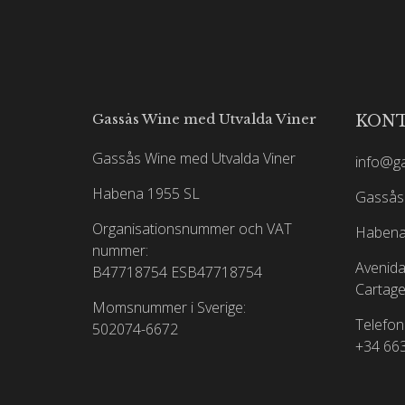
Gassås Wine med Utvalda Viner
KON
Gassås Wine med Utvalda Viner
info@g
Habena 1955 SL
Gassås 
Organisationsnummer och VAT
Habena
nummer:
Avenida
B47718754
ESB47718754
Cartage
Momsnummer i Sverige:
Telefon
502074-6672
+34 66