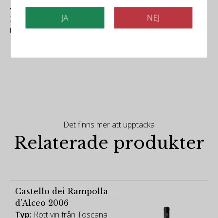
artisanal winemaking. But thanks to that memory of that
JA
NEJ
2006 d'Alceo, I remain in awe of Castello dei Rampolla
today.
Det finns mer att upptäcka
Relaterade produkter
Castello dei Rampolla -
d'Alceo 2006
Typ:
Rött vin från Toscana