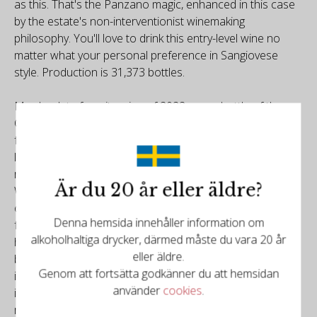
as this. That's the Panzano magic, enhanced in this case
by the estate's non-interventionist winemaking
philosophy. You'll love to drink this entry-level wine no
matter what your personal preference in Sangiovese
style. Production is 31,373 bottles.
My absolute favorite wine of 2022 was a bottle of the
Castello dei Rampolla 2006 d'Alceo that I had the good
fortune to drink at dinner during a work event in Tuscany
last year. I remember the wine vividly, and if I were to
review it again, it would certainly merit a perfect score.
Är du 20 år eller äldre?
With that profound inspiration in mind, I feel especially
optimistic toward this outstanding group of new releases
Denna hemsida innehåller information om
from Maurizia di Napoli and her talented team. This
alkoholhaltiga drycker, därmed måste du vara 20 år
historic estate has farmed according to organic and
eller äldre.
biodynamic methods since 1994, making it one of the first
Genom att fortsätta godkänner du att hemsidan
in Italy to do so. In truth, I have found some
använder
cookies
.
inconsistencies along the way over the many years I have
reviewed and adored these wines. Such is the magic of