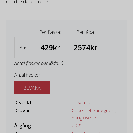
det i tre decennier. »
Per flaska:
Per låda:
429kr
2574kr
Pris
Antal flaskor per låda: 6
Antal flaskor
BEVAKA
Distrikt
Toscana
Druvor
Cabernet Sauvignon
,
Sangiovese
Årgång
2021