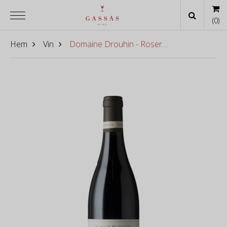
(
0
)
Hem
Vin
Domaine Drouhin - Roserock Pinot Noir 2023