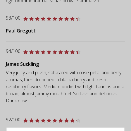
egen kommentar när vi har provat samma vin.
93/100
Paul Gregutt
94/100
James Suckling
Very juicy and plush, saturated with rose petal and berry
aromas, then drenched in black cherry and fresh
raspberry flavors. Medium-bodied with light tannins and a
broad, almost jammy mouthfeel. So lush and delicious.
Drink now.
92/100