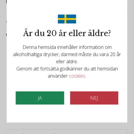
Decanter
94/100
Är du 20 år eller äldre?
Wine Spectator
Denna hemsida innehåller information om
alkoholhaltiga drycker, därmed måste du vara 20 år
eller äldre.
Genom att fortsätta godkänner du att hemsidan
använder
cookies
.
Det finns mer att upptäcka
JA
NEJ
Relaterade produkter