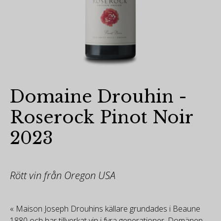
Domaine Drouhin -
Roserock Pinot Noir
2023
Rött vin från Oregon USA
« Maison Joseph Drouhins källare grundades i Beaune
1880 och har tillverkat vin i fyra generationer. Domänen