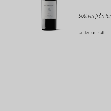
Sött vin från J
Underbart sött