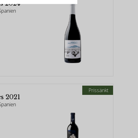
es 2024
 Spanien
Prissänkt
es 2021
 Spanien