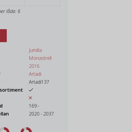
per låda: 6
Jumilla
Monastrell
2016
r
Artadi
Artadi137
ssortiment
ad
169:-
llan
2020 - 2037