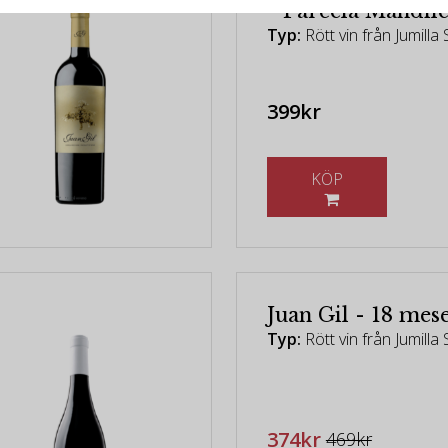
- Parcela Mandil
Typ:
Rött vin från Jumilla
399kr
KÖP
Juan Gil - 18 mes
Typ:
Rött vin från Jumilla
374kr
469kr