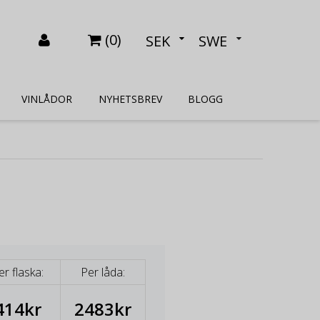
(
0
)
SEK
SWE
VINLÅDOR
NYHETSBREV
BLOGG
er flaska:
Per låda:
414kr
2483kr