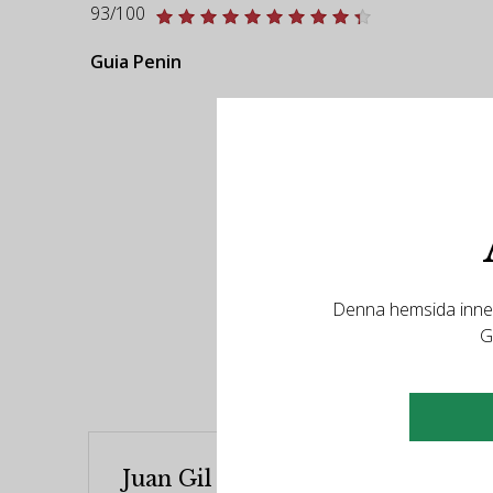
93/100
Guia Penin
Denna hemsida innehå
R
G
Juan Gil 4 meses 2017