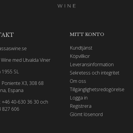
MITT KONTO
TAKT
Kundtjänst
assaswine.se
Köpvillkor
Wine med Utvalda Viner
Leveransinformation
 1955 SL
Sekretess och integritet
Om oss
 Poniente X3, 308 68
Tillgänglighetsredogörelse
na, Espana
Logga in
: +46 40-630 36 30 och
Registrera
3 827 606
Glömt lösenord