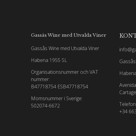
Gassås Wine med Utvalda Viner
KON
Gassås Wine med Utvalda Viner
info@g
Habena 1955 SL
Gassås 
Organisationsnummer och VAT
Habena
nummer:
Avenida
B47718754
ESB47718754
Cartage
Momsnummer i Sverige:
Telefon
502074-6672
+34 66