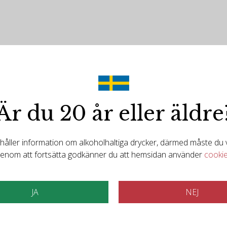
Är du 20 år eller äldre
Det finns mer att upptäcka
ller information om alkoholhaltiga drycker, därmed måste du va
elaterade produkt
enom att fortsätta godkänner du att hemsidan använder
cooki
JA
NEJ
Bruma del Estrec