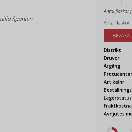
Antal flaskor 
umilla Spanien
Antal flaskor
BEVAKA
Distrikt
Druvor
Årgång
Procucente
Artikelnr
Beställning
Lagerstatus
Fraktkostn
Avnjutes me