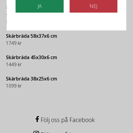
JA
NEJ
Leverans av skärbräda går till ditt närmaste dhl-
serviceombud.
Den kommer i tre storlekar och priserna är inklusive frakt.
Skärbräda 58x37x6 cm
1749 kr
Skärbräda 45x30x6 cm
1449 kr
Skärbräda 38x25x6 cm
1099 kr
Följ oss på Facebook