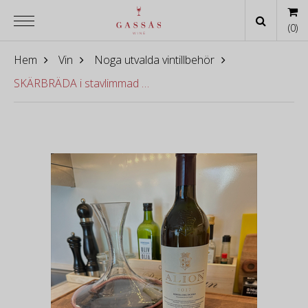
(
0
)
Hem
Vin
Noga utvalda vintillbehör
SKÄRBRÄDA i stavlimmad ek med ränna [38x25x6 cm]