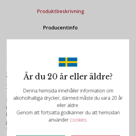
Produktbeskrivning
Producentinfo
Specifikation
Skärbräda i stavlimmad ek
Är du 20 år eller äldre?
med ränna
Denna hemsida innehåller information om
alkoholhaltiga drycker, därmed måste du vara 20 år
Exklusiv träskärbräda av stavlimmat massivt ändträ från
eller äldre.
nordiska ekar med ränna för köttsaft och utskuret
Genom att fortsätta godkänner du att hemsidan
handtag som med rätt skötsel håller i generation efter
använder
cookies
.
generation.
Behandlad med neutral olja.