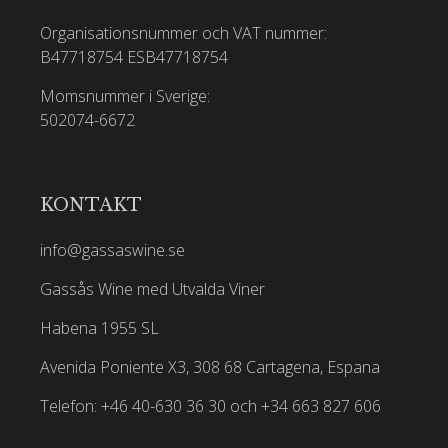
Organisationsnummer och VAT nummer:
B47718754
ESB47718754
Momsnummer i Sverige:
502074-6672
KONTAKT
info@gassaswine.se
Gassås Wine med Utvalda Viner
Habena 1955 SL
Avenida Poniente X3, 308 68 Cartagena, Espana
Telefon: +46 40-630 36 30 och +34 663 827 606