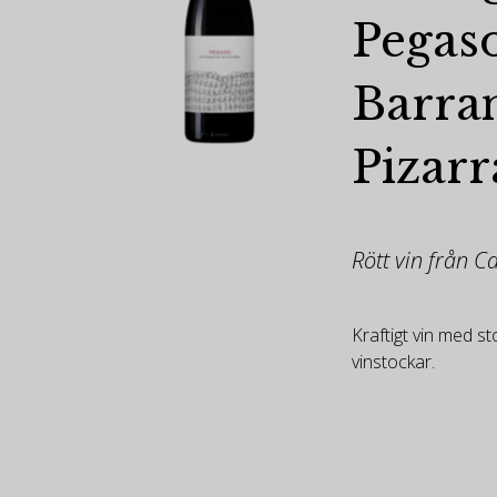
Pegas
Barra
Pizarr
Rött vin från C
Kraftigt vin med s
vinstockar.