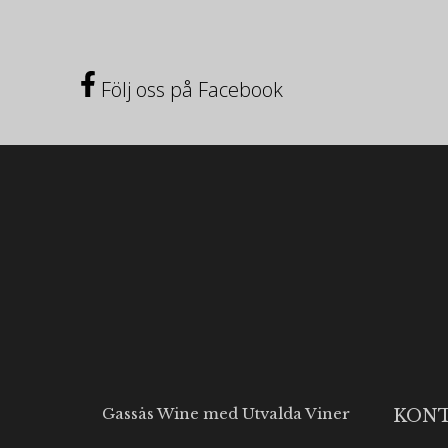
Följ oss på Facebook
Gassås Wine med Utvalda Viner
KON