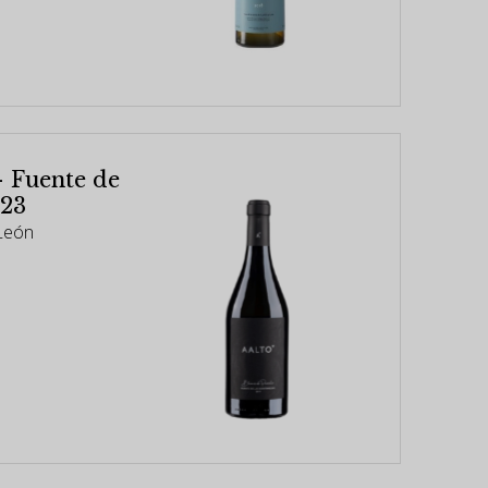
 Fuente de
023
-León