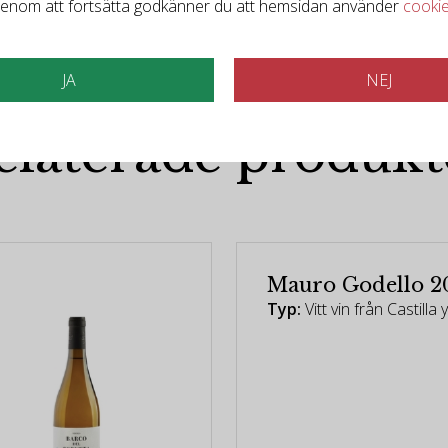
enom att fortsätta godkänner du att hemsidan använder
cooki
JA
NEJ
Det finns mer att upptäcka
elaterade produkt
Mauro Godello 2
Typ:
Vitt vin från Castill