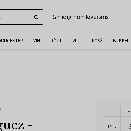
Smidig hemleverans
ODUCENTER
VIN
RÖTT
VITT
ROSÉ
BUBBEL
o
P
guez -
Pris