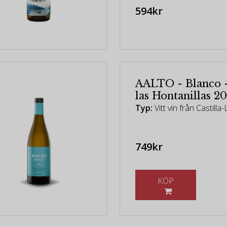
594kr
AALTO - Blanco -
las Hontanillas 2
Typ:
Vitt vin från Castilla
749kr
KÖP