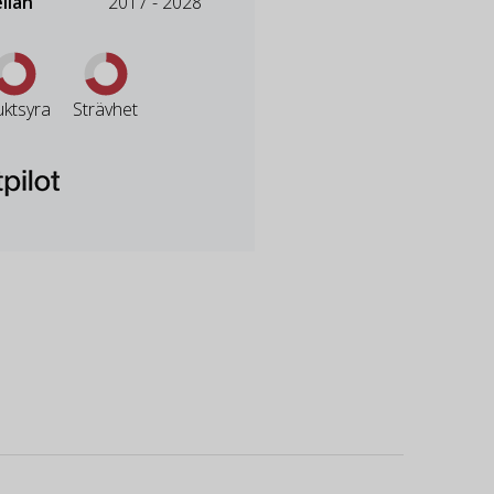
llan
2017 - 2028
uktsyra
Strävhet