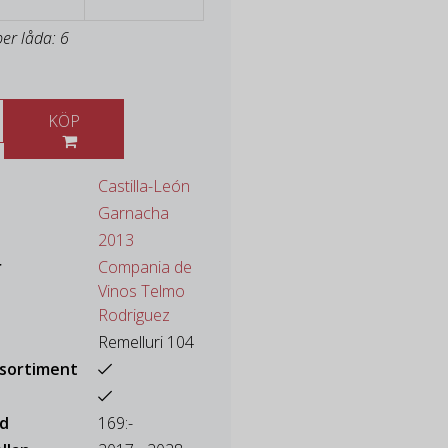
per låda: 6
KÖP
Castilla-León
Garnacha
2013
r
Compania de
Vinos Telmo
Rodriguez
Remelluri 104
ssortiment
ad
169:-