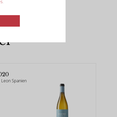
es
.
er
020
a y Leon Spanien