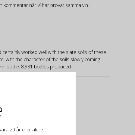
gen kommentar när vi har provat samma vin.
ertainly worked well with the slate soils of these
 with the character of the soils slowly coming
y in bottle. 8,931 bottles produced.
?
ra 20 år eller äldre.