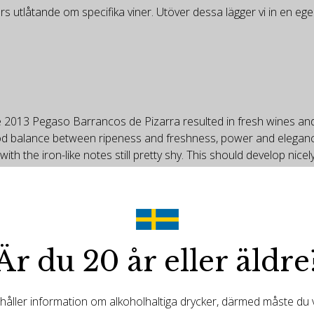
rs utlåtande om specifika viner. Utöver dessa lägger vi in en e
e 2013 Pegaso Barrancos de Pizarra resulted in fresh wines and c
od balance between ripeness and freshness, power and elegance,
th the iron-like notes still pretty shy. This should develop nicel
Är du 20 år eller äldre
ller information om alkoholhaltiga drycker, därmed måste du va