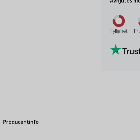
Avnjutes me
Fyllighet
Fr
Producentinfo