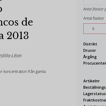
o
Antal flaskor 
Antal flaskor
ncos de
a 2013
Distrikt
Druvor
astilla-Léon
Årgång
Procucente
tor koncentration från gamla
Artikelnr
Beställning
Lagerstatus
Fraktkostn