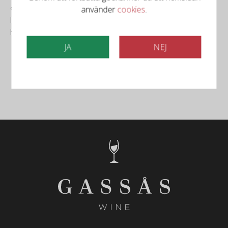
« Våra kunder efterfrågar trälådor varför vi kan erbjuda
använder
cookies
.
leverans av använda och ospecificerade vinlådor från
hela vinvärlden att sampackas med din vinorder.»
JA
NEJ
Följ oss på Facebook
Följ oss på Instagram