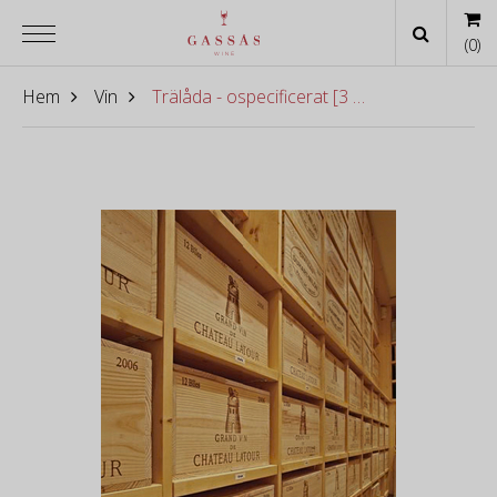
(
0
)
Hem
Vin
Trälåda - ospecificerat [3 pac]