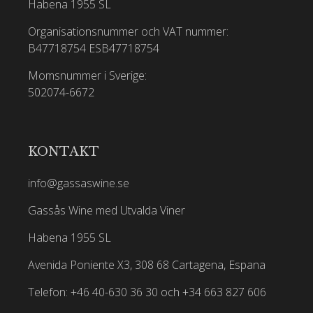
Habena 1955 SL
Organisationsnummer och VAT nummer:
B47718754
ESB47718754
Momsnummer i Sverige:
502074-6672
KONTAKT
info@gassaswine.se
Gassås Wine med Utvalda Viner
Habena 1955 SL
Avenida Poniente X3, 308 68 Cartagena, Espana
Telefon: +46 40-630 36 30 och +34 663 827 606