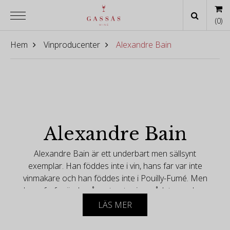
(
0
)
Hem
Vinproducenter
Alexandre Bain
Alexandre Bain
Alexandre Bain är ett underbart men sällsynt
exemplar. Han föddes inte i vin, hans far var inte
vinmakare och han föddes inte i Pouilly-Fumé. Men
hans farfar ägde några tomter i området, som han
hade köpt som en hyresinvestering.
LÄS MER
År 2007 utvecklade Alexandre en nyfikenhet för