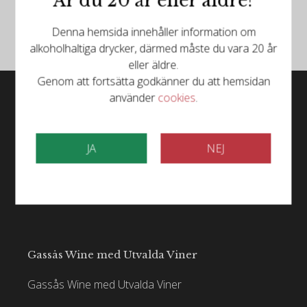
Är du 20 år eller äldre?
Följ oss på Instagram
Denna hemsida innehåller information om
alkoholhaltiga drycker, därmed måste du vara 20 år
eller äldre.
Genom att fortsätta godkänner du att hemsidan
använder
cookies
.
JA
NEJ
Gassås Wine med Utvalda Viner
Gassås Wine med Utvalda Viner