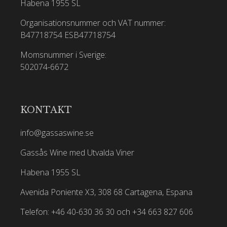
Habena 1955 SL
Organisationsnummer och VAT nummer:
B47718754
ESB47718754
Momsnummer i Sverige:
502074-6672
KONTAKT
info@gassaswine.se
Gassås Wine med Utvalda Viner
Habena 1955 SL
Avenida Poniente X3, 308 68 Cartagena, Espana
Telefon: +46 40-630 36 30 och +34 663 827 606