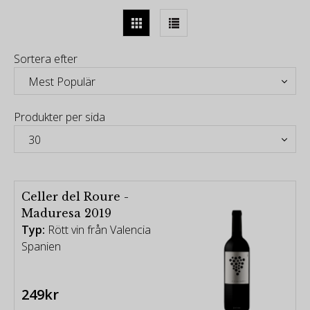
Sortera efter
Produkter per sida
Celler del Roure -
Maduresa 2019
Celler del Roures vingårdar med sandig lera
Typ:
Rött vin från Valencia
grundades 1996 och ligger på 600 meters höjd,
Spanien
inbäddat under Sierra La Solana. Den närmaste
staden, Moixent, ligger en timme eller så sydväst
249kr
från Valencia. Förutom att vara underbara viner, är