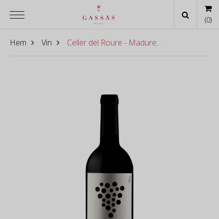
(
0
)
Hem
Vin
Celler del Roure - Maduresa 2019