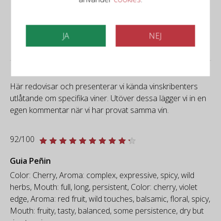
Produktbeskrivning
JA
NEJ
Producentinfo
Här redovisar och presenterar vi kända vinskribenters
utlåtande om specifika viner. Utöver dessa lägger vi in en
egen kommentar när vi har provat samma vin.
92/100
Guia Peñin
Color: Cherry, Aroma: complex, expressive, spicy, wild
herbs, Mouth: full, long, persistent, Color: cherry, violet
edge, Aroma: red fruit, wild touches, balsamic, floral, spicy,
Mouth: fruity, tasty, balanced, some persistence, dry but