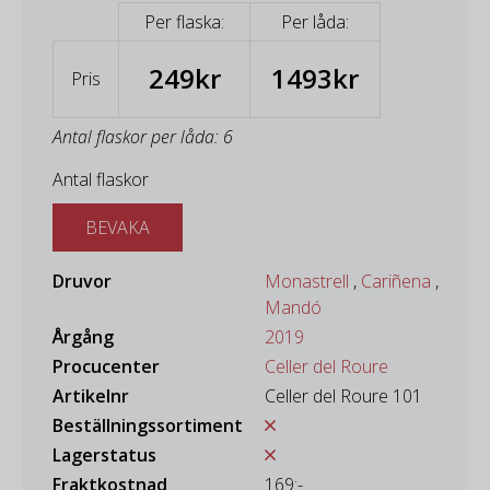
Per flaska:
Per låda:
249kr
1493kr
Pris
Antal flaskor per låda: 6
Antal flaskor
BEVAKA
Druvor
Monastrell
,
Cariñena
,
Mandó
Årgång
2019
Procucenter
Celler del Roure
Artikelnr
Celler del Roure 101
Beställningssortiment
Lagerstatus
Fraktkostnad
169:-