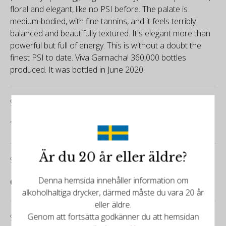
floral and elegant, like no PSI before. The palate is
medium-bodied, with fine tannins, and it feels terribly
balanced and beautifully textured. It's elegant more than
powerful but full of energy. This is without a doubt the
finest PSI to date. Viva Garnacha! 360,000 bottles
produced. It was bottled in June 2020.
92/100
Tim Atkin
Är du 20 år eller äldre?
94/100
Denna hemsida innehåller information om
Guia Penin
alkoholhaltiga drycker, därmed måste du vara 20 år
eller äldre.
Genom att fortsätta godkänner du att hemsidan
95/100