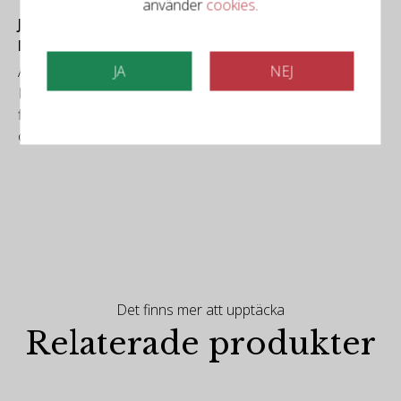
använder
cookies
.
James Suckling
Real deal!
JA
NEJ
A rich red with chocolate, ripe fruit, walnuts and spice.
Full-bodied and round with ripe tannins and a flavorful
finish. Plenty of ripe fruit at the intense finish and lots of
old-vine character with bark and wet-earth undertones.
Det finns mer att upptäcka
Relaterade produkter