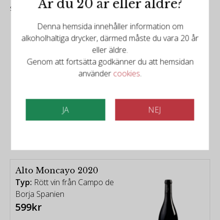
Är du 20 år eller äldre?
spice flavors that evaporate into a bright cherry finish.
Denna hemsida innehåller information om
alkoholhaltiga drycker, därmed måste du vara 20 år
eller äldre.
Genom att fortsätta godkänner du att hemsidan
använder
cookies
.
Det finns mer att upptäcka
JA
NEJ
Relaterade produkter
Alto Moncayo 2020
Typ:
Rött vin från Campo de
Borja Spanien
599kr