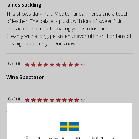
James Suckling
This shows dark fruit, Mediterranean herbs and a touch
of leather. The palate is plush, with lots of sweet fruit
character and mouth-coating yet lustrous tannins.
Creamy with a long, persistent, flavorful finish. For fans of
this big modern style. Drink now.
92/100
Wine Spectator
92/100
Wine Enthusiast
This blend of Garnacha and Tempranillo has aromas of
cassis, cocoa powder and lavender. A sheath of silky
tannins supports purple plum, crème caramel and baking