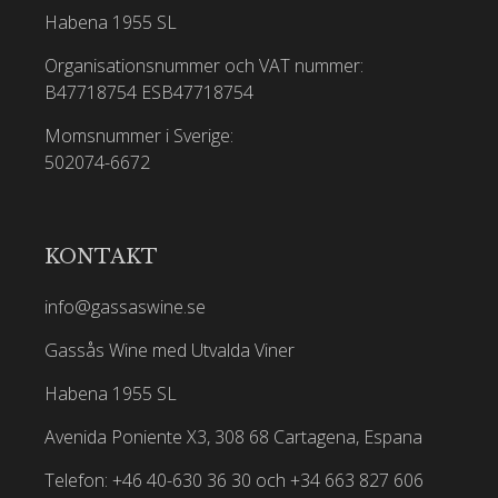
Habena 1955 SL
Organisationsnummer och VAT nummer:
B47718754
ESB47718754
Momsnummer i Sverige:
502074-6672
KONTAKT
info@gassaswine.se
Gassås Wine med Utvalda Viner
Habena 1955 SL
Avenida Poniente X3, 308 68 Cartagena, Espana
Telefon: +46 40-630 36 30 och +34 663 827 606