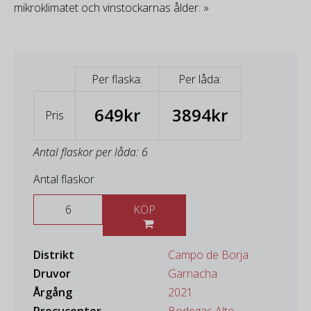
mikroklimatet och vinstockarnas ålder. »
Per flaska:
Per låda:
649kr
3894kr
Pris
Antal flaskor per låda: 6
Antal flaskor
KÖP
Distrikt
Campo de Borja
Druvor
Garnacha
Årgång
2021
Procucenter
Bodegas Alto