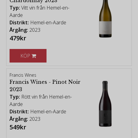
Chardonnay 2023
sätt. »
Typ:
Vitt vin från Hemel-en-
Aarde
Distrikt:
Hemel-en-Aarde
Paulus Wine Co.
Årgång:
2023
479kr
« Paulus Wine Companys resa in i vinframställning
är lika livlig som mogna druvor. Pauline, som
KÖP
kommer från södra Frankrike, där vingårdar dansar i
havsbrisen, och Paul, som är infödd i Kapstadens
soliga stränder och torra områden, reste jorden
Francis Wines
runt i jakt på vinframställningens hemligheter. Deras
Francis Wines - Pinot Noir
vägar möttes i Sydafrikas Swartland-region, där de
2023
fann sig förtrollade av dess rika potential och livliga
Typ:
Rött vin från Hemel-en-
samhälle. »
Aarde
Distrikt:
Hemel-en-Aarde
Årgång:
2023
Haute Cabriére
549kr
« Grundat på värderingarna familj, gemenskap och