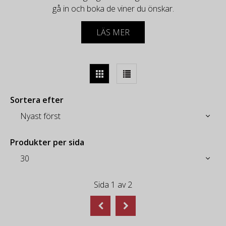
gå in och boka de viner du önskar.
Några av vinerna är hårt allokerade och där finns
LÄS MER
endast få lådor.
På bokningssidan kommer du att få tillgång till alla
viner, vilket format vinet säljs i, betyg från kritikerna,
samt flaskpris.
Under de två veckorna kommer vi även presentera
Sortera efter
samtliga producenter i fyra separata mail med olika
teman.
Då vi tar vinerna direkt från respektive producent så
Produkter per sida
är det 6 veckors leveranstid efter avslutad kampanj
den 12 februari.
Sida
1
av
2
Du når oss på
info@gassaswine.se
och 040-630 36
30 alternativt direkt till våra vinrådgivare: