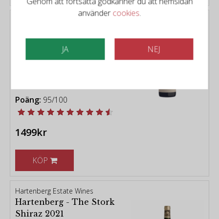
Genom att fortsätta godkänner du att hemsidan
använder
cookies
.
Hartenberg Estate Wines
Hartenberg - Gravel Hill
Syrah 2020
JA
NEJ
Typ:
Rött vin från Stellenbosch
Distrikt:
Stellenbosch
Årgång:
2020
Poäng:
95/100
1499kr
KÖP
Hartenberg Estate Wines
Hartenberg - The Stork
Shiraz 2021