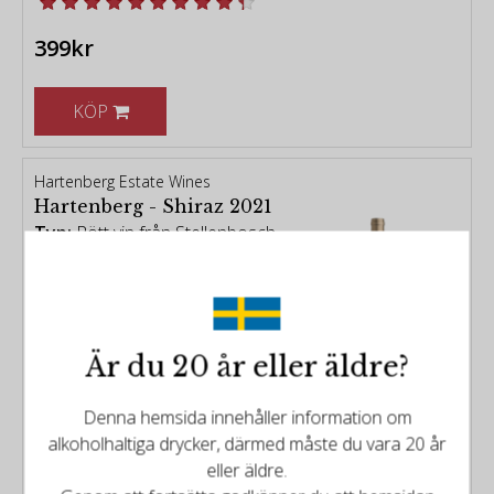
399kr
KÖP
Hartenberg Estate Wines
Hartenberg - Shiraz 2021
Typ:
Rött vin från Stellenbosch
Distrikt:
Stellenbosch
Årgång:
2021
Poäng:
95/100
Är du 20 år eller äldre?
449kr
Denna hemsida innehåller information om
alkoholhaltiga drycker, därmed måste du vara 20 år
KÖP
eller äldre.