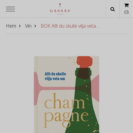
(
0
)
Hem
Vin
BOK Allt du skulle vilja veta om Champagne (och lite till …) [svensk version]