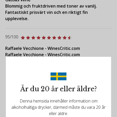
Blommig och fruktdriven med toner av vanilj.
Fantastiskt prisvärt vin och en riktigt fin
upplevelse.
95/100
Raffaele Vecchione - WinesCritic.com
Raffaele Vecchione - WinesCritic.com
Är du 20 år eller äldre?
Denna hemsida innehåller information om
Det finns mer att upptäcka
alkoholhaltiga drycker, därmed måste du vara 20 år
eller äldre.
Relaterade produkter