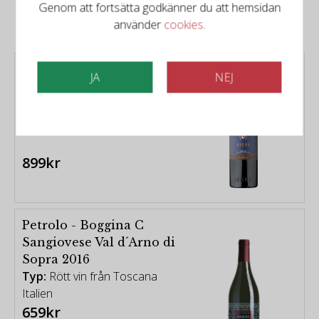
Genom att fortsätta godkänner du att hemsidan
använder
cookies
.
Mazzei - Siepi 2019
JA
NEJ
Typ:
Rött vin från Toscana
Italien
899kr
Petrolo - Boggina C
Sangiovese Val d´Arno di
Sopra 2016
Typ:
Rött vin från Toscana
Italien
659kr