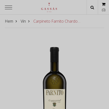
(
0
)
Hem
Vin
Carpineto Farnito Chardonnay 2018