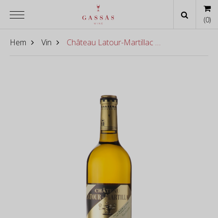
(
0
)
Hem
Vin
Château Latour-Martillac Blanc 2020