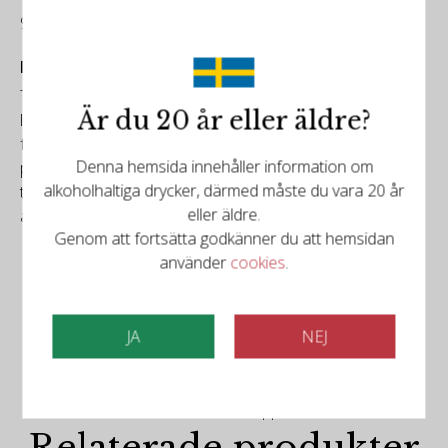
93/100
Robert Parker Wine Advocate
The 2020 Latour Martillac Blanc has a fragrant nose of
Är du 20 år eller äldre?
lemongrass, spiced pears and lime leaves, plus hints of
fresh peaches and shaved almonds. The medium-bodied
Denna hemsida innehåller information om
palate has an impressively racy backbone cutting through
alkoholhaltiga drycker, därmed måste du vara 20 år
the intense citrus and stone fruit flavors, finishing long
eller äldre.
and zesty.
Genom att fortsätta godkänner du att hemsidan
använder
cookies
.
JA
NEJ
Det finns mer att upptäcka
Relaterade produkter