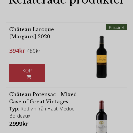
Prissänkt
Château Laroque
[Margaux] 2020
394kr
489kr
KÖP
Château Potensac - Mixed
Case of Great Vintages
Typ:
Rött vin från Haut-Médoc
Bordeaux
2999kr