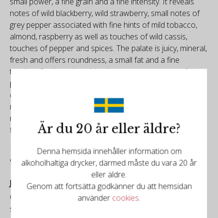
small power, a fine grain and a fine intensity. It reveals
notes of wild blackberry, wild strawberry, small notes of
grey pepper associated with fine hints of mild tobacco,
almond, raspberry as well as touches of wild cassis,
touches of pepper and spices. The palate is juicy, mineral,
fresh and offers roundness, a small fat and a fine
tension. On the palate this wine expresses notes of
pulpy/juicy blackberry, juicy raspberry, small notes of
cassis associated with touches of violet, lily, a racy
minerality/sense of the place as well as hints of zan,
nutmeg and sweet spices. Tannins are well-built and very
Är du 20 år eller äldre?
finely firm. Good length and good persistence.
Denna hemsida innehåller information om
92/100
alkoholhaltiga drycker, därmed måste du vara 20 år
eller äldre.
James Suckling
Genom att fortsätta godkänner du att hemsidan
Currant, berry and tobacco aromas and flavors with
använder
cookies
.
some thyme and coffee bean. Full-bodied, chewy and