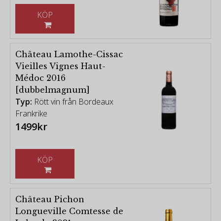
KÖP
Château Lamothe-Cissac
Vieilles Vignes Haut-
Médoc 2016
[dubbelmagnum]
Typ:
Rött vin från Bordeaux
Frankrike
1499kr
KÖP
Château Pichon
Longueville Comtesse de