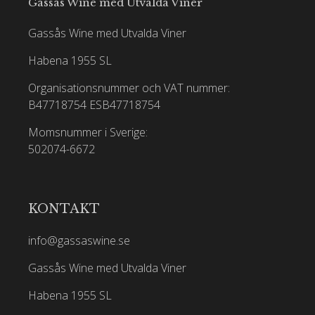
Gassås Wine med Utvalda Viner
Gassås Wine med Utvalda Viner
Habena 1955 SL
Organisationsnummer och VAT nummer:
B47718754
ESB47718754
Momsnummer i Sverige:
502074-6672
KONTAKT
info@gassaswine.se
Gassås Wine med Utvalda Viner
Habena 1955 SL