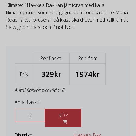
Klimatet i Hawke’s Bay kan jämföras med kalla
klimatregioner som Bourgogne och Loiredalen. Te Muna
Road-fältet fokuserar på klassiska druvor med kallt klimat
Sauvignon Blanc och Pinot Noir.
Per flaska:
Per låda:
329kr
1974kr
Pris
Antal flaskor per låda: 6
Antal flaskor
KÖP
Distrikt
Hawke’s Bay