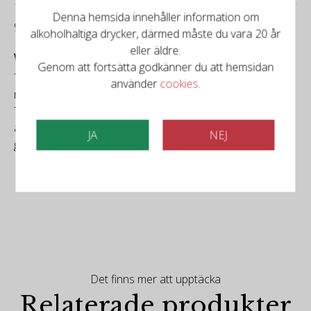
Denna hemsida innehåller information om
91/100
alkoholhaltiga drycker, därmed måste du vara 20 år
eller äldre.
Wine Enthusiast
Genom att fortsätta godkänner du att hemsidan
The style of all the Craggy Range reds has evolved in
använder
cookies
.
recent vintages to reflect greater elegance and length.
This is a medium-bodied red, supple and immediately
approachable, filled with cherries, plums and vanilla and
JA
NEJ
graced with a subtle floral note.
Det finns mer att upptäcka
Relaterade produkter