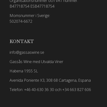
Organisationsnummer och VAT nummer:
B47718754
ESB47718754
Momsnummer i Sverige:
502074-6672
KONTAKT
info@gassaswine.se
Gassås Wine med Utvalda Viner
Habena 1955 SL
Avenida Poniente X3, 308 68 Cartagena, Espana
Telefon: +46 40-630 36 30 och +34 663 827 606