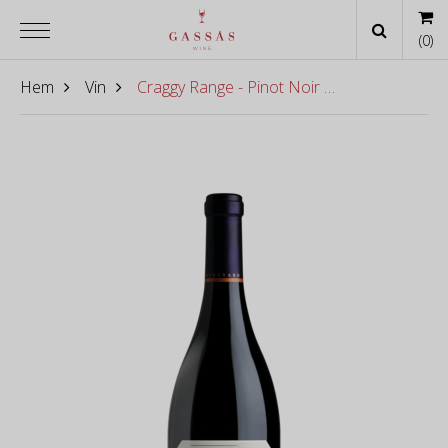
(
0
)
Hem
Vin
Craggy Range - Pinot Noir Te Muna Road Vineyard Martinborough 2013