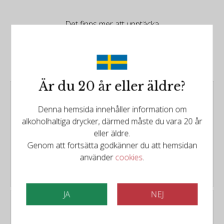
Det finns mer att upptäcka
Relaterade produkter
Är du 20 år eller äldre?
Francois Secondé Sillery
Grand Cru 2015
Denna hemsida innehåller information om
Typ:
Mousserande vin från
alkoholhaltiga drycker, därmed måste du vara 20 år
Champagne Frankrike
eller äldre.
Genom att fortsätta godkänner du att hemsidan
619kr
använder
cookies
.
JA
NEJ
Henri Giraud - Aÿ Grand
Cru Blanc Cuvée de Croix