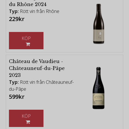
du Rhône 2024
Typ:
Rött vin från Rhône
229kr
KÖP
Château de Vaudieu -
Châteauneuf-du-Pâpe
2023
Typ:
Rött vin från Châteauneuf-
du-Pâpe
599kr
KÖP