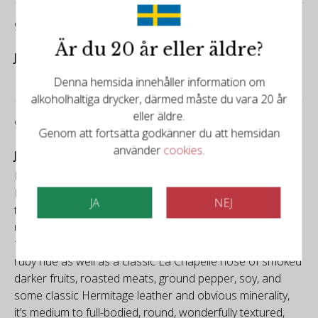
95/100
Är du 20 år eller äldre?
Jean-Marc Quarin
Denna hemsida innehåller information om
alkoholhaltiga drycker, därmed måste du vara 20 år
eller äldre.
92/100
Genom att fortsätta godkänner du att hemsidan
använder
cookies
.
Jeb Dunnuck
From an underrated vintage in the Rhône, the 2006
Hermitage La Chapelle is a beautiful, supple, layered wine
JA
NEJ
that checks in behind the all-time greats yet
unquestionably matches or surpasses most of the later
1990 and early 2000 vintages. Revealing a translucent
ruby hue as well as a classic La Chapelle nose of smoked
darker fruits, roasted meats, ground pepper, soy, and
some classic Hermitage leather and obvious minerality,
it’s medium to full-bodied, round, wonderfully textured,