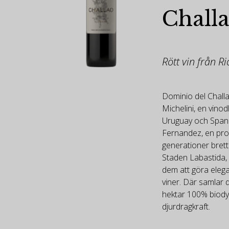
Chall
Rött vin från R
Dominio del Challa
Michelini, en vinod
Uruguay och Spani
Fernandez, en pro
generationer brett r
Staden Labastida, i
dem att göra eleg
viner. Där samlar
hektar 100% biody
djurdragkraft.