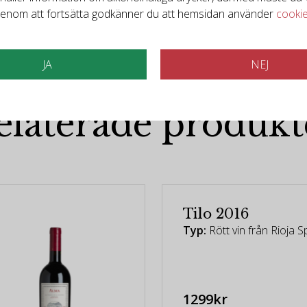
enom att fortsätta godkänner du att hemsidan använder
cooki
JA
NEJ
Det finns mer att upptäcka
elaterade produkt
Tilo 2016
Typ:
Rött vin från Rioja 
1299kr