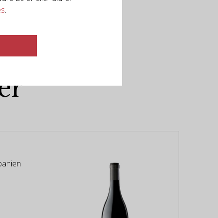
es
.
er
Spanien