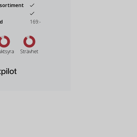
ssortiment
ad
169:-
uktsyra
Strävhet