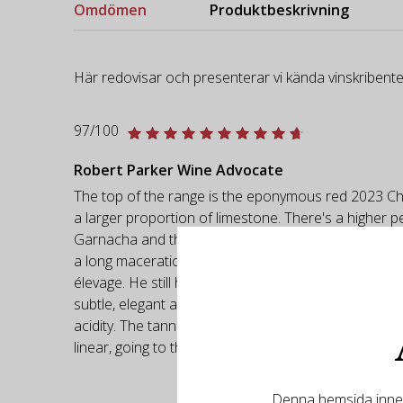
Omdömen
Produktbeskrivning
Här redovisar och presenterar vi kända vinskribente
97/100
Robert Parker Wine Advocate
The top of the range is the eponymous red 2023 Chal
a larger proportion of limestone. There's a higher 
Garnacha and the rest a mix of varieties, red and w
a long maceration. The wine matured in a 2,000-liter
élevage. He still has this wine from 2021 aging in ba
subtle, elegant and perfumed, with a floral nose, op
acidity. The tannins are fine and elegant, textured 
linear, going to the style of the 2021. It's finer-bo
Denna hemsida innehå