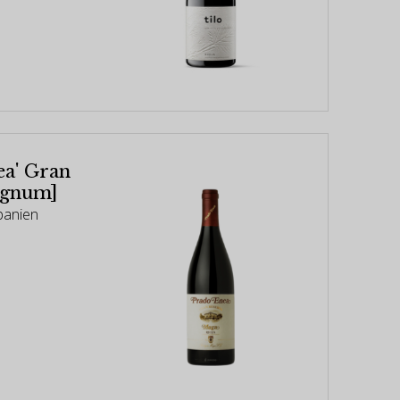
a' Gran
agnum]
Spanien