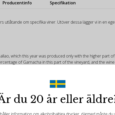
Producentinfo
Specifikation
rs utlåtande om specifika viner. Utöver dessa lägger vi in en e
lao, which this year was produced only with the higher part of 
percentage of Garnacha in this part of the vineyard, and the w
hite. The vineyard delivers some 5,000 kilos of grapes, which fe
 foudre for 29 months. Half of the volume was put into 500-lite
rrel, waiting to be bottled. So, there are some 1,000 bottles of t
ening slowly in the glass. There's terrific balance, and the win
and layered. This has a more ethereal character, more elegance.
Är du 20 år eller äldre
ned than the new Silentes, and this has more restraint. This is yo
ller information om alkoholhaltiga drycker, därmed måste du va