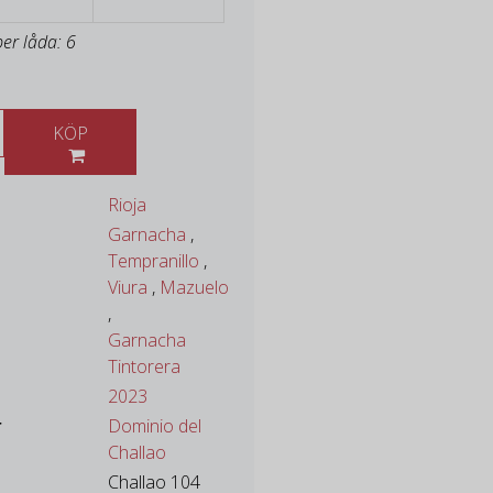
per låda: 6
KÖP
Rioja
Garnacha
,
Tempranillo
,
Viura
,
Mazuelo
,
Garnacha
Tintorera
2023
r
Dominio del
Challao
Challao 104