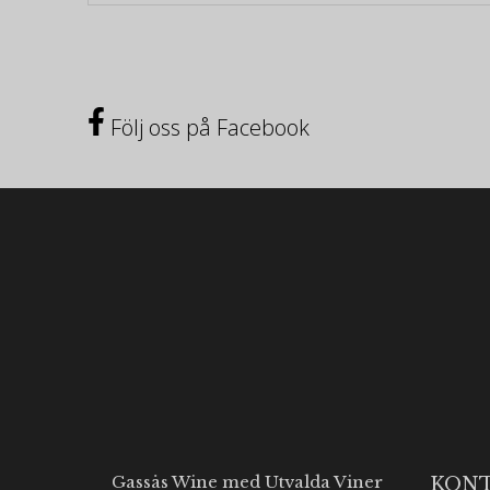
Följ oss på Facebook
Gassås Wine med Utvalda Viner
KON