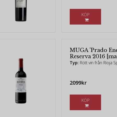
KÖP
MUGA 'Prado Ene
Reserva 2016 [m
Typ:
Rött vin från Rioja 
2099kr
KÖP