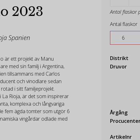
ao 2023
Antal flaskor 
Antal flaskor
ioja Spanien
Distrikt
o är ett projekt av Manu
lare med sin familj i Argentina,
Druvor
en tillsammans med Carlos
ducent och vinodlare sedan
otad i sitt familjeprojekt.
 La Rioja, är det som inspirerar
anta, komplexa och långvariga
 de fem ägda tomter som utgör 6
Årgång
namiska vingårdar odlade med
Procucente
Artikelnr