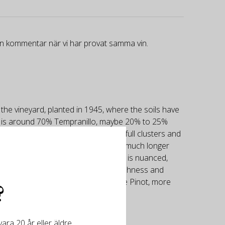
gen kommentar när vi har provat samma vin.
the vineyard, planted in 1945, where the soils have
ine is around 70% Tempranillo, maybe 20% to 25%
rmented in concrete with some 20% full clusters and
r barrels, where the wine will have a much longer
his, bottled in January 2026. The wine is nuanced,
e has 13.5% alcohol and very good freshness and
 If 2022 was more Syrah, this is more Pinot, more
?
ung but approachable.
ra 20 år eller äldre.