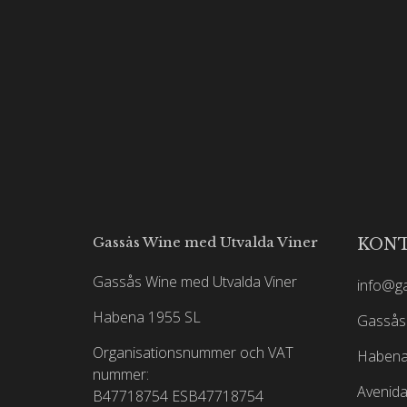
Gassås Wine med Utvalda Viner
KON
Gassås Wine med Utvalda Viner
info@g
Habena 1955 SL
Gassås 
Organisationsnummer och VAT
Habena
nummer:
Avenida
B47718754
ESB47718754