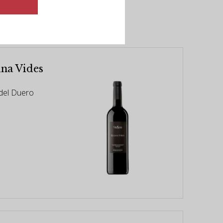
er
ina Vides
 del Duero