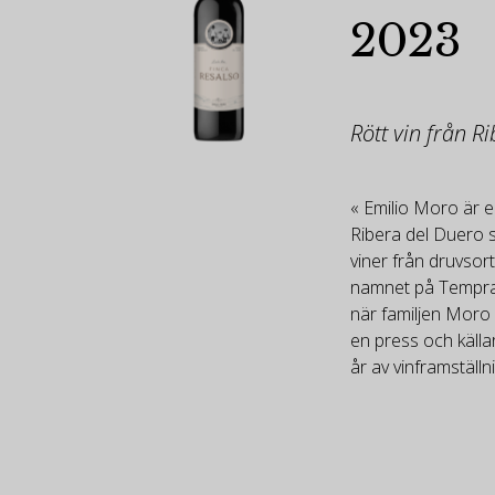
2023
Rött vin från R
« Emilio Moro är e
Ribera del Duero 
viner från druvsort
namnet på Tempran
när familjen Moro 
en press och källa
år av vinframställn