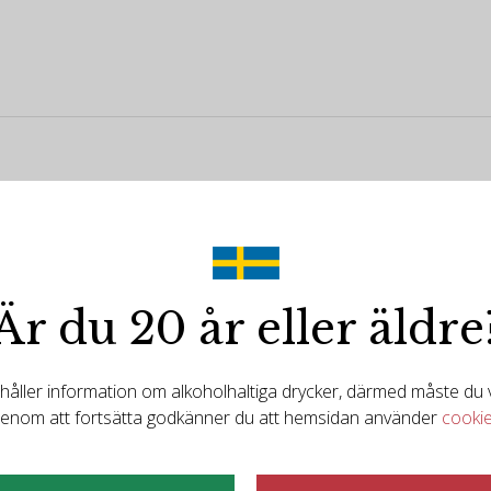
Är du 20 år eller äldre
ller information om alkoholhaltiga drycker, därmed måste du va
enom att fortsätta godkänner du att hemsidan använder
cooki
Det finns mer att upptäcka