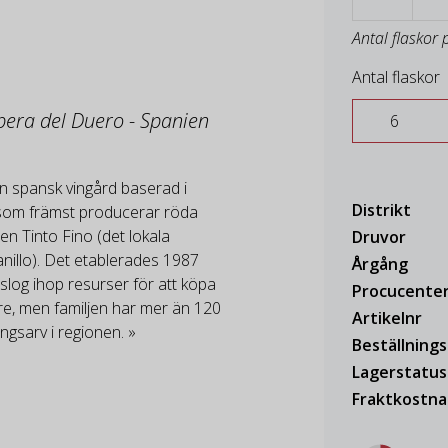
Antal flaskor 
Antal flaskor
ibera del Duero - Spanien
n spansk vingård baserad i
Distrikt
som främst producerar röda
en Tinto Fino (det lokala
Druvor
illo). Det etablerades 1987
Årgång
slog ihop resurser för att köpa
Procucente
re, men familjen har mer än 120
Artikelnr
ingsarv i regionen. »
Beställning
Lagerstatus
Fraktkostn