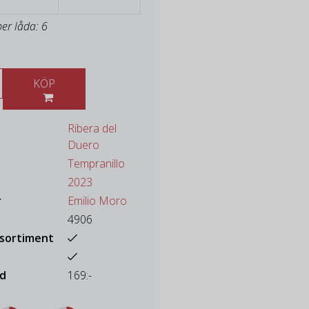
per låda: 6
KÖP
Ribera del
Duero
Tempranillo
2023
r
Emilio Moro
4906
ssortiment
ad
169:-