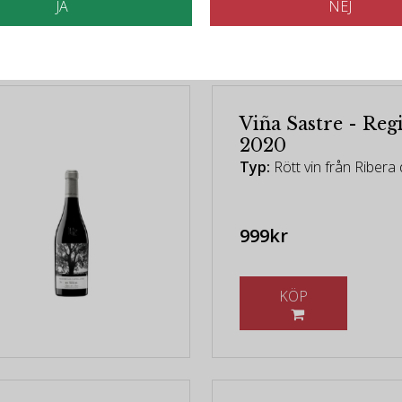
elaterade produkt
JA
NEJ
Viña Sastre - Reg
2020
Typ:
Rött vin från Ribera
999kr
KÖP