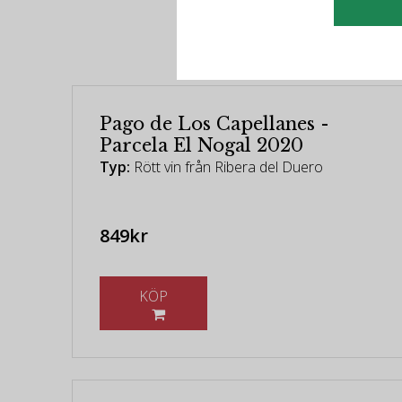
R
Pago de Los Capellanes -
Parcela El Nogal 2020
Typ:
Rött vin från Ribera del Duero
849kr
KÖP