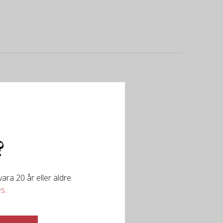
?
ra 20 år eller äldre.
es
.