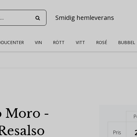
Smidig hemleverans
ODUCENTER
VIN
RÖTT
VITT
ROSÉ
BUBBEL
o Moro -
P
Resalso
Pris