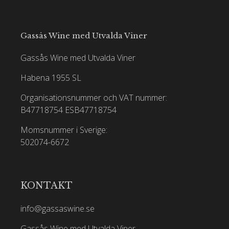
Gassås Wine med Utvalda Viner
Gassås Wine med Utvalda Viner
Habena 1955 SL
Organisationsnummer och VAT nummer:
B47718754
ESB47718754
Momsnummer i Sverige:
502074-6672
KONTAKT
info@gassaswine.se
Gassås Wine med Utvalda Viner