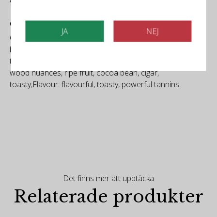
94/100
Guia Peñin
JA
NEJ
Colour: deep cherry;Aroma: dried herbs, creamy oak,
black fruit;Flavour: powerful, ripe fruit, spicy, round
tannins;Colour: deep cherry, garnet rim;Aroma: aged
wood nuances, ripe fruit, cocoa bean, cigar,
toasty;Flavour: flavourful, toasty, powerful tannins.
Det finns mer att upptäcka
Relaterade produkter