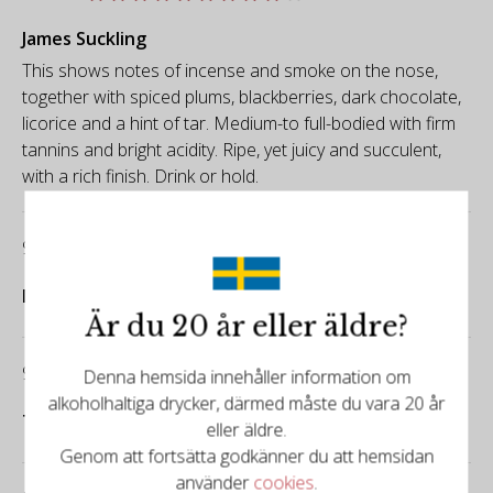
James Suckling
This shows notes of incense and smoke on the nose,
together with spiced plums, blackberries, dark chocolate,
licorice and a hint of tar. Medium-to full-bodied with firm
tannins and bright acidity. Ripe, yet juicy and succulent,
with a rich finish. Drink or hold.
94/100
Decanter World Wine Awards
Är du 20 år eller äldre?
95/100
Denna hemsida innehåller information om
alkoholhaltiga drycker, därmed måste du vara 20 år
Tim Atkin
eller äldre.
Genom att fortsätta godkänner du att hemsidan
använder
cookies
.