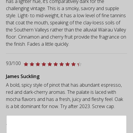
has a lighter hue, it’s comparatively dark for the
challenging vintage. This is a smoky, savory and supple
style. Light- to mid-weight, it has a low level of fine tannins
that coat the mouth, speaking of the clay-loess soils of
the Southern Valleys rather than the alluvial Wairau Valley
floor. Cinnamon and cherry fruit provide the fragrance on
the finish. Fades a little quickly.
93/100
James Suckling
A bold, spicy style of pinot that has abundant espresso,
red and dark-cherry aromas. The palate is laced with
mocha flavors and has a fresh, juicy and fleshy feel. Oak
is a bit dominant for now. Try after 2023. Screw cap.
19/20