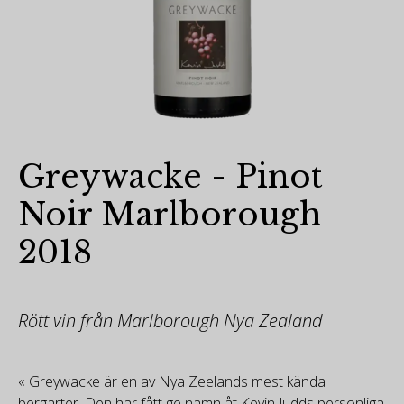
Greywacke - Pinot
Noir Marlborough
2018
Rött vin från Marlborough Nya Zealand
« Greywacke är en av Nya Zeelands mest kända
bergarter. Den har fått ge namn åt Kevin Judds personliga