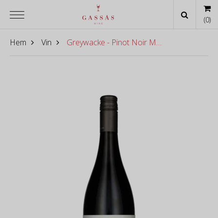
(
0
)
Hem
Vin
Greywacke - Pinot Noir Marlborough 2018