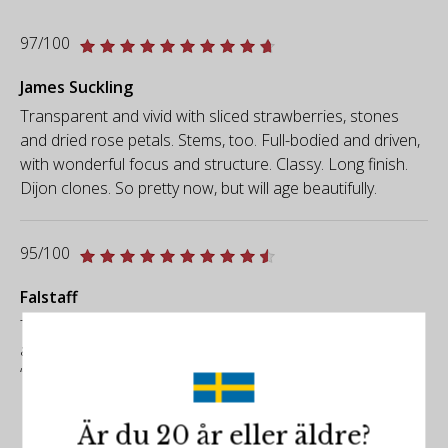
97/100
James Suckling
Transparent and vivid with sliced strawberries, stones
and dried rose petals. Stems, too. Full-bodied and driven,
with wonderful focus and structure. Classy. Long finish.
Dijon clones. So pretty now, but will age beautifully.
95/100
Falstaff
The renowned international magazine Falstaff has
awarded the wine 95/100 points, including it among the
“Best Pinot Noir” in the October / November 2025 issue.
Är du 20 år eller äldre?