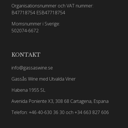
Organisationsnummer och VAT nummer:
B47718754
ESB47718754
Momsnummer i Sverige:
502074-6672
KONTAKT
info@gassaswine.se
Gassås Wine med Utvalda Viner
Habena 1955 SL
Avenida Poniente X3, 308 68 Cartagena, Espana
Telefon: +46 40-630 36 30 och +34 663 827 606