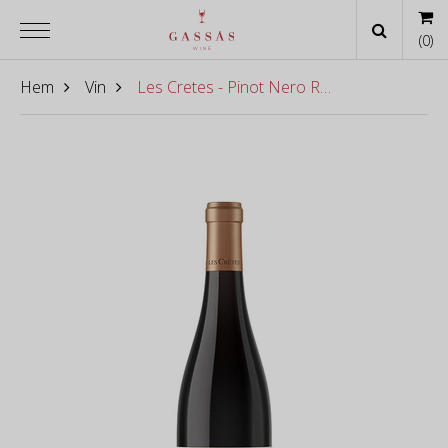
(
0
)
Hem
Vin
Les Cretes - Pinot Nero Revei Valle 2022