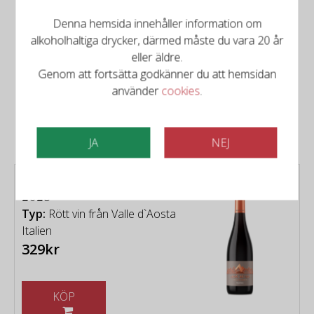
Denna hemsida innehåller information om
alkoholhaltiga drycker, därmed måste du vara 20 år
eller äldre.
Genom att fortsätta godkänner du att hemsidan
Det finns mer att upptäcka
använder
cookies
.
Relaterade produkter
JA
NEJ
Les Cretes - Pinot Nero
2023
Typ:
Rött vin från Valle d`Aosta
Italien
329kr
KÖP