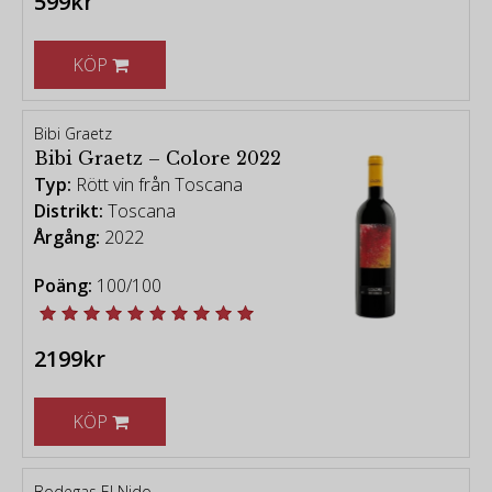
599kr
KÖP
Bibi Graetz
Bibi Graetz – Colore 2022
Typ:
Rött vin från Toscana
Distrikt:
Toscana
Årgång:
2022
Poäng:
100/100
2199kr
KÖP
Bodegas El Nido