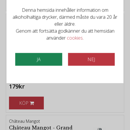
KÖP
Denna hemsida innehåller information om
alkoholhaltiga drycker, därmed måste du vara 20 år
Riolite Vini - Borgo Al Pascolo
eller äldre.
Borgo al Pascolo - Chianti
Genom att fortsätta godkänner du att hemsidan
Nuova Generazione 2022
använder
cookies
.
Typ:
Rött vin från Toscana
Distrikt:
Toscana
Årgång:
2022
JA
NEJ
Poäng:
99/100
179kr
KÖP
Château Mangot
Château Mangot - Grand