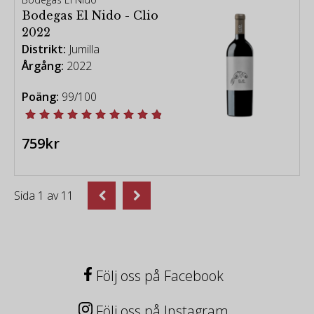
Bodegas El Nido - Clio
2022
Distrikt:
Jumilla
Årgång:
2022
Poäng:
99/100
759kr
Sida
1
av
11
Följ oss på Facebook
Följ oss på Instagram