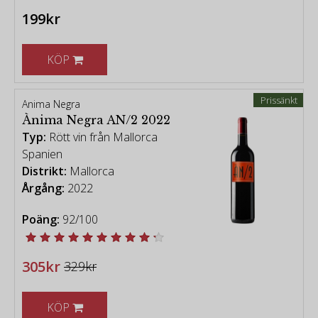
199kr
KÖP
Prissänkt
Anima Negra
Ànima Negra AN/2 2022
Typ:
Rött vin från Mallorca
Spanien
Distrikt:
Mallorca
Årgång:
2022
Poäng:
92/100
305kr
329kr
KÖP