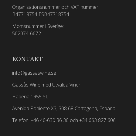
Organisationsnummer och VAT nummer:
B47718754
ESB47718754
Momsnummer i Sverige:
502074-6672
KONTAKT
info@gassaswine.se
Gassås Wine med Utvalda Viner
Habena 1955 SL
Avenida Poniente X3, 308 68 Cartagena, Espana
Telefon: +46 40-630 36 30 och +34 663 827 606