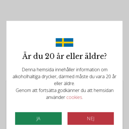
Det finns mer att upptäcka
Är du 20 år eller äldre?
Relaterade produkter
Denna hemsida innehåller information om
alkoholhaltiga drycker, därmed måste du vara 20 år
eller äldre.
Tilo 2016
Genom att fortsätta godkänner du att hemsidan
Typ:
Rött vin från Rioja Spanien
använder
cookies
.
1299kr
JA
NEJ
KÖP