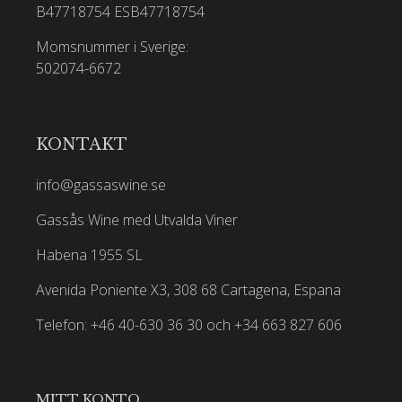
B47718754
ESB47718754
Momsnummer i Sverige:
502074-6672
KONTAKT
info@gassaswine.se
Gassås Wine med Utvalda Viner
Habena 1955 SL
Avenida Poniente X3, 308 68 Cartagena, Espana
Telefon: +46 40-630 36 30 och +34 663 827 606
MITT KONTO