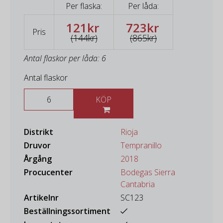
Per flaska:
Per låda:
121kr
723kr
Pris
(144kr)
(865kr)
Antal flaskor per låda: 6
Antal flaskor
KÖP
Distrikt
Rioja
Druvor
Tempranillo
Årgång
2018
Procucenter
Bodegas Sierra
Cantabria
Artikelnr
SC123
Beställningssortiment