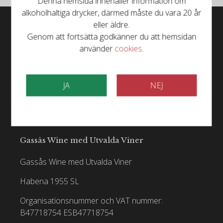
Denna hemsida innehåller information om
alkoholhaltiga drycker, därmed måste du vara 20 år
eller äldre.
Genom att fortsätta godkänner du att hemsidan
använder
cookies
.
JA
NEJ
Gassås Wine med Utvalda Viner
Gassås Wine med Utvalda Viner
Habena 1955 SL
Organisationsnummer och VAT nummer:
B47718754
ESB47718754