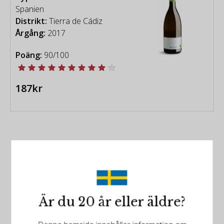
(Graciano), Petit Verdot, Cabernet Franc och den
Spanien
föga kända Mollar Cano.
Distrikt:
Tierra de Cádiz
Årgång:
2017
-
Poäng:
90/100
[vintage chart - Robert Parker Wine Advocate]
187kr
Följ oss på Facebook
Följ oss på Instagram
Är du 20 år eller äldre?