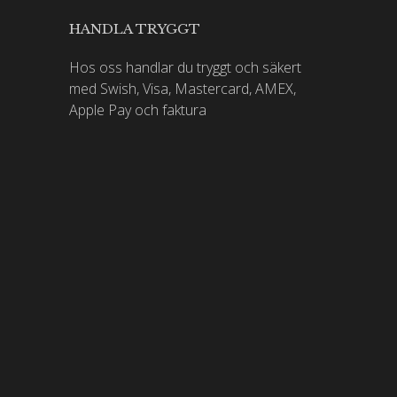
 ett av appellationens största viner.
HANDLA TRYGGT
 ett antal områden. Marknadsföringskampanjer för
mes Bond-filmserien.
Hos oss handlar du tryggt och säkert
med Swish, Visa, Mastercard, AMEX,
 Spectre (2015) och No Time To Die (2021).
Apple Pay och faktura