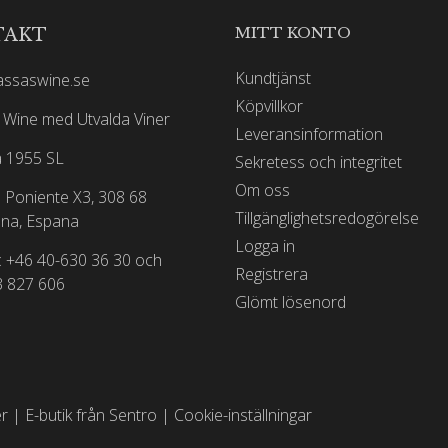
 klassificeringen 2022. Det anses dock fortfarande av många som
MITT KONTO
TAKT
versiell figur, har hans ledning av godset varit innovativt på
lden för Château Angélus inkluderar en långvarig koppling till Ja
Kundtjänst
assaswine.se
06-filmen Casino Royale medan årgången 2005 gjorde en cameo i
Köpvillkor
Wine med Utvalda Viner
Leveransinformation
 1955 SL
Sekretess och integritet
Om oss
 Poniente X3, 308 68
Tillgänglighetsredogörelse
na, Espana
Logga in
: +46 40-630 36 30 och
Registrera
3 827 606
Glömt lösenord
er |
E-butik från Sentro
|
Cookie-inställningar