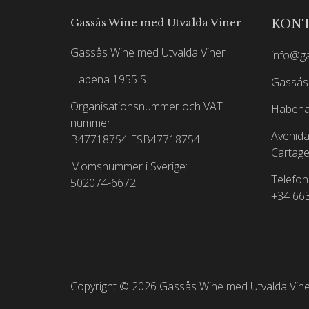
Icke desto mindre drog gården sig ur
Gassås Wine med Utvalda Viner
KON
Medan Hubert de Boüard fortfarande är en kontro
att introducera vär
Gassås Wine med Utvalda Viner
info@g
En årgång från 1982 av vinet visades i 20
Habena 1955 SL
Gassås 
Organisationsnummer och VAT
Habena
nummer:
Avenida
B47718754
ESB47718754
Cartage
Momsnummer i Sverige:
Telefon
502074-6672
+34 66
Copyright © 2026 Gassås Wine med Utvalda Vin