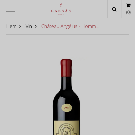
(
0
)
Hem
Vin
Château Angélus - Hommage à Élisabeth Bouchet 2022