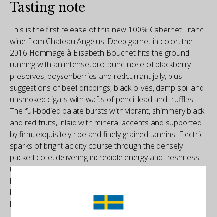
Tasting note
This is the first release of this new 100% Cabernet Franc
wine from Chateau Angélus. Deep garnet in color, the
2016 Hommage à Elisabeth Bouchet hits the ground
running with an intense, profound nose of blackberry
preserves, boysenberries and redcurrant jelly, plus
suggestions of beef drippings, black olives, damp soil and
unsmoked cigars with wafts of pencil lead and truffles.
The full-bodied palate bursts with vibrant, shimmery black
and red fruits, inlaid with mineral accents and supported
by firm, exquisitely ripe and finely grained tannins. Electric
sparks of bright acidity course through the densely
packed core, delivering incredible energy and freshness
to the finish, leaving you wanting more. That this estate
has managed to craft such a complete, jaw-dropping
beauty entirely from Cabernet Franc is a triumph and, I
hope, not the last of its kind. A masterpiece!