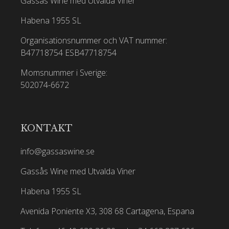
Gassås Wine med Utvalda Viner
Habena 1955 SL
Organisationsnummer och VAT nummer:
B47718754
ESB47718754
Momsnummer i Sverige:
502074-6672
KONTAKT
info@gassaswine.se
Gassås Wine med Utvalda Viner
Habena 1955 SL
Avenida Poniente X3, 308 68 Cartagena, Espana