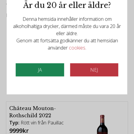
-
Är du 20 år eller äldre?
Robert Parker Wine Advocate
Denna hemsida innehåller information om
alkoholhaltiga drycker, därmed måste du vara 20 år
eller äldre.
Genom att fortsätta godkänner du att hemsidan
använder
cookies
.
Det finns mer att upptäcka
JA
NEJ
Relaterade produkter
Château Mouton-
Rothschild 2022
Typ:
Rött vin från Pauillac
9999kr