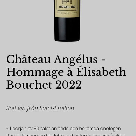
Château Angélus -
Hommage à Élisabeth
Bouchet 2022
Rött vin från Saint-Emilion
« I början av 80-talet anlände den berömda önologen
Pascal Rimbereau till slottet och införde lagring på ekfat,