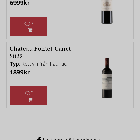
6999kr
KÖP
Château Pontet-Canet
2022
Typ:
Rött vin från Pauillac
1899kr
KÖP