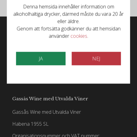
Denna hemsida innehåller information om
alkoholhaltiga drycker, därmed måste du vara 20 år
eller äldre.
Genom att fortsätta godkänner du att hemsidan
använder
cookies
.
JA
NEJ
Gassås Wine med Utvalda Viner
Gassås Wine med Utvalda Viner
Habena 1955 SL
Organisationsnummer och VAT nummer: