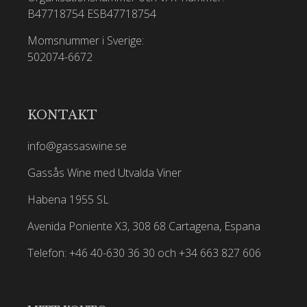
B47718754
ESB47718754
Momsnummer i Sverige:
502074-6672
KONTAKT
info@gassaswine.se
Gassås Wine med Utvalda Viner
Habena 1955 SL
Avenida Poniente X3, 308 68 Cartagena, Espana
Telefon: +46 40-630 36 30 och +34 663 827 606