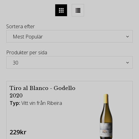
-
Matías Michelini är en vinodlare och oenolog, född i
Mendoza, med mer än tjugo års erfarenhet av
Sortera efter
vinvärlden. Brinner för livet, naturen och familjen. En
outtröttlig kreativ, avskalad från rädsla, som hissar
Liberty-flaggan med allt han gör.
-
Produkter per sida
Respekten för landskapen han väljer präglar hans
och hans viners identitet, både i Argentina och i
Spanien. Den önskan att fånga landskap på flaska
är tråden som förbinder varje plats, varje sort, varje
Tiro al Blanco - Godello
jordmån, varje person och varje känsla som finns
2020
där Matías bestämmer sig för att göra vin.
Typ:
Vitt vin från Ribeira
-
I O Ribeiro, i Ribadavia-området, vid sammanflödet
av floderna Avía och Miño, med granitjordar, med
något undantag av nedbruten skiffer, hittar vi hjärtat
229kr
av Ribeiro.