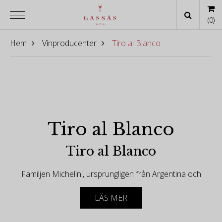
(
0
)
Hem
Vinproducenter
Tiro al Blanco
Tiro al Blanco
Tiro al Blanco
Familjen Michelini, ursprungligen från Argentina och
enav de mest inflytelserika familjerna på vinscenen i
landet, efter att ha gjort mer än 80 etiketter i sitt
LÄS MER
ursprungsland fördelade på 4 vingårdar, alla
belägna i Uco-dalen, Mendoza, Argentina.